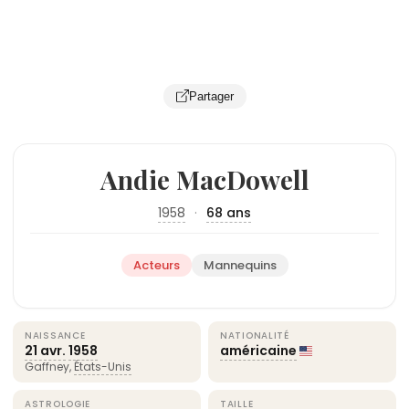
Partager
Andie MacDowell
1958
·
68 ans
Acteurs
Mannequins
NAISSANCE
NATIONALITÉ
21 avr.
1958
américaine
Gaffney,
États-Unis
ASTROLOGIE
TAILLE