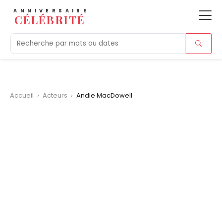
ANNIVERSAIRE
CÉLÉBRITÉ
Aujourd'hui
Tendances
Ajouts récents
Morts r
Accueil
›
Acteurs
›
Andie MacDowell