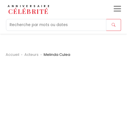
ANNIVERSAIRE
CÉLÉBRITÉ
Aujourd'hui
Tendances
Ajouts récents
Morts r
Accueil
›
Acteurs
›
Melinda Culea