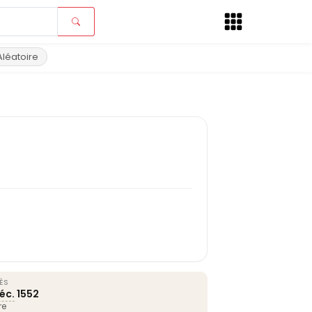
Aléatoire
ÈS
éc.
1552
re