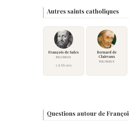
Autres saints catholiques
François de Sales
Bernard de
Clairvaux
RELIGIEUX
RELIGIEUX
† à 55 ans
Questions autour de Françoi
Qui est né le même jour que François Xavier