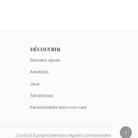
avril comme François Xavier.
décembre comme François Xavier.
DÉCOUVRIR
lier.
Derniers ajouts
Aléatoire
Jeux
Tendances
Personnalités dans nos rues
↑
Contact
|
À propos
|
Mentions légales
|
Confidentialité