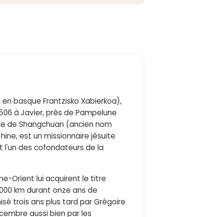
, en basque Frantzisko Xabierkoa),
 1506 à Javier, près de Pampelune
'île de Shangchuan (ancien nom
ine, est un missionnaire jésuite
st l'un des cofondateurs de la
-Orient lui acquirent le titre
0 000 km durant onze ans de
nisé trois ans plus tard par Grégoire
cembre aussi bien par les