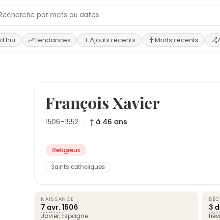
d'hui
Tendances
Ajouts récents
Morts récents
François Xavier
1506–1552
·
† à 46 ans
Religieux
Saints catholiques
NAISSANCE
DÉC
7 avr.
1506
3 d
Javier,
Espagne
fièv