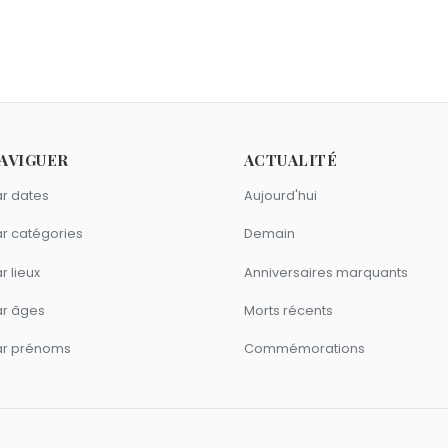
Armstrong
,
Évelyne Grandjean
et
Russell Crowe
sont nés le 7 
 décembre 1552.
er ?
,
Madeline Kahn
,
Carl Zeiss
et
Robert Dhéry
sont morts le 3 
François Xavier ?
AVIGUER
ACTUALITÉ
,
Siddhartha Gautama
et
Bérenger Saunière
sont du signe Bé
r dates
Aujourd'hui
r catégories
Demain
r lieux
Anniversaires marquants
ar âges
Morts récents
ar prénoms
Commémorations