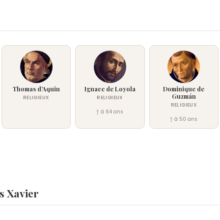
Thomas d'Aquin
Ignace de Loyola
Dominique de
Guzmán
RELIGIEUX
RELIGIEUX
RELIGIEUX
† à 64 ans
† à 50 ans
s Xavier
 ?