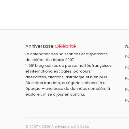
Axel Bauer
,
Guillaume Depardieu
,
R. G. 
À quel âge est mort François Xavier ?
François Xavier est mort à 46 ans, le 3
Qui est mort le même jour que François Xavi
Auguste Renoir
,
Robert Louis Stevenson
Quels religieux sont du signe Bélier comme 
Anniversaire
Célébrité
N
Benoît XVI
,
Ali Khamenei
,
Thérèse d'Avila
Le calendrier des naissances et disparitions
Pa
de célébrités depuis 2007.
11 651 biographies de personnalités françaises
Pa
et internationales : dates, parcours,
anecdotes, citations, astrologie et bien plus.
Pa
Classées par date, catégorie, nationalité et
époque — une base de données complète à
P
explorer, mise à jour en continu.
P
© 2007 - 2026 Anniversaire Célébrité