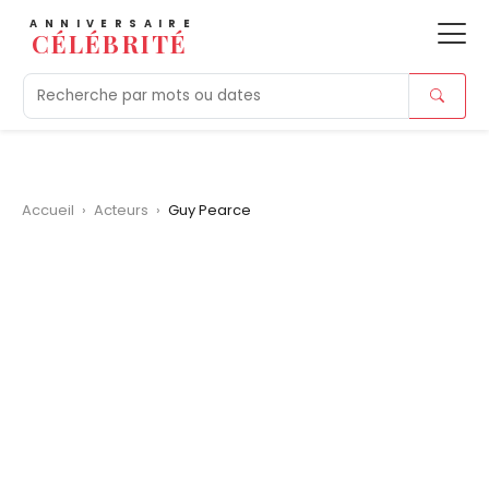
ANNIVERSAIRE
CÉLÉBRITÉ
Aujourd'hui
Tendances
Ajouts récents
Morts r
Accueil
›
Acteurs
›
Guy Pearce