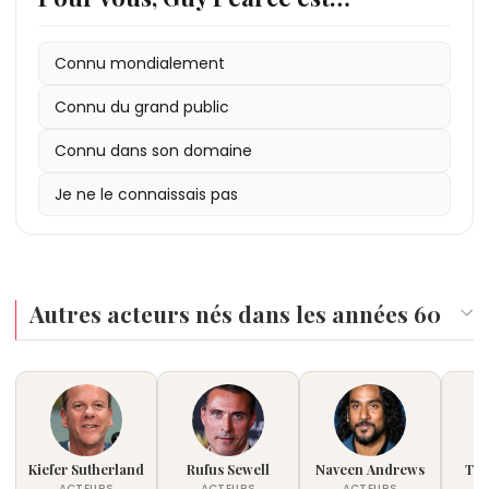
Connu mondialement
Connu du grand public
Connu dans son domaine
Je ne le connaissais pas
Autres acteurs nés dans les années 60
Kiefer Sutherland
Rufus Sewell
Naveen Andrews
Tob
ACTEURS
ACTEURS
ACTEURS