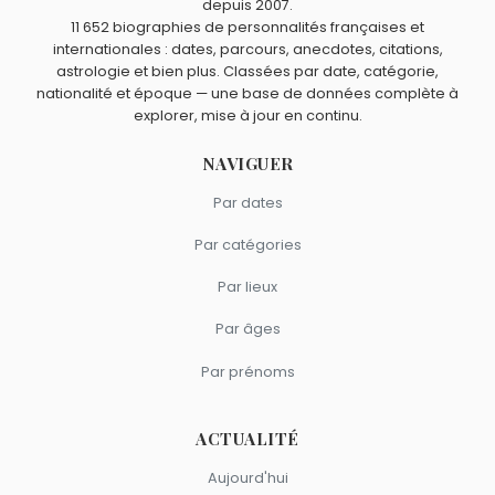
depuis 2007.
Richard Burton
,
Vivien Leigh
,
Emilia Clarke
,
Nicollette
11 652 biographies de personnalités françaises et
Sheridan
et
Bob Hoskins
sont du signe Scorpion.
internationales : dates, parcours, anecdotes, citations,
astrologie et bien plus. Classées par date, catégorie,
nationalité et époque — une base de données complète à
explorer, mise à jour en continu.
NAVIGUER
Par dates
Par catégories
Par lieux
Par âges
Par prénoms
ACTUALITÉ
Aujourd'hui