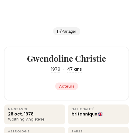
Partager
Gwendoline Christie
1978
·
47 ans
Acteurs
NAISSANCE
NATIONALITÉ
28 oct.
1978
britannique
Worthing,
Angleterre
ASTROLOGIE
TAILLE