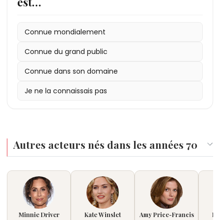
est…
Connue mondialement
Connue du grand public
Connue dans son domaine
Je ne la connaissais pas
Autres acteurs nés dans les années 70
Minnie Driver
Kate Winslet
Amy Price-Francis
Rh