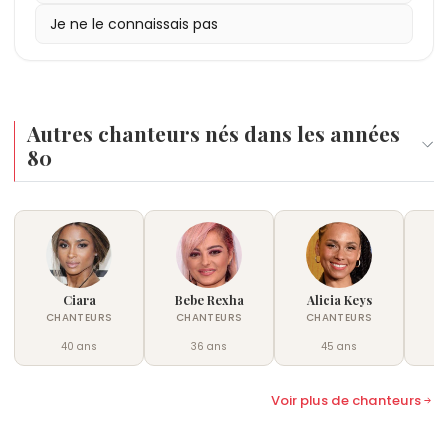
Je ne le connaissais pas
Autres chanteurs nés dans les années
80
Ciara
Bebe Rexha
Alicia Keys
Br
CHANTEURS
CHANTEURS
CHANTEURS
C
40 ans
36 ans
45 ans
Voir plus de chanteurs