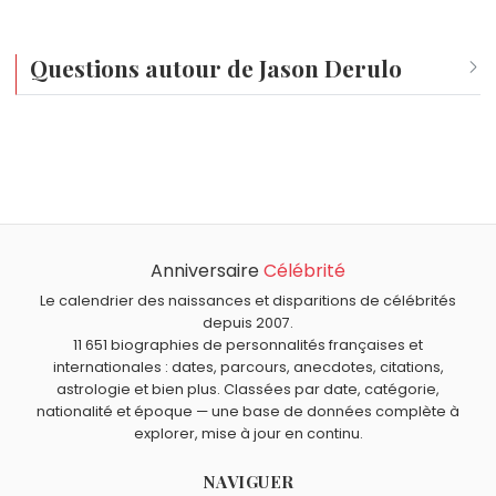
Questions autour de Jason Derulo
Qui est né le même jour que Jason Derulo ?
Sauron
,
Veronica Antico
,
Anne Depetrini
,
Alfonso Ribeiro
Quel âge a Jason Derulo ?
et
Jerry Bruckheimer
sont nés le 21 septembre comme
Jason Derulo a 36 ans. Il aura 37 ans le 21 septembre.
Jason Derulo.
Quels chanteurs sont nés en 1989 comme Jason Derulo ?
Tal
,
Cœur de pirate
,
Bill Kaulitz
,
Sheryfa Luna
et
Joyce
Anniversaire
Célébrité
Quels chanteurs américains sont du signe Vierge
Jonathan
sont nés en 1989.
comme Jason Derulo ?
Le calendrier des naissances et disparitions de célébrités
Michael Jackson
,
Beyoncé
,
Barry White
,
Otis Redding
et
depuis 2007.
11 651 biographies de personnalités françaises et
Buddy Holly
sont du signe Vierge.
internationales : dates, parcours, anecdotes, citations,
astrologie et bien plus. Classées par date, catégorie,
nationalité et époque — une base de données complète à
explorer, mise à jour en continu.
NAVIGUER