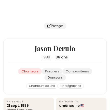
Partager
Jason Derulo
1989
·
36 ans
Chanteurs
Paroliers
Compositeurs
Danseurs
Chanteurs de RnB
Chorégraphes
NAISSANCE
NATIONALITÉ
21 sept.
1989
américaine
Miami
,
États-Unis