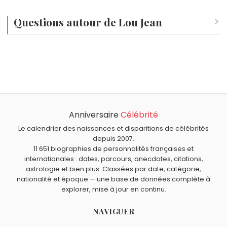
et d'une polyvalence qui assure sa pérennité dans
Questions autour de Lou Jean
le paysage audiovisuel français.
Qui est né le même jour que Lou Jean ?
Lewis Carroll
,
Bridget Fonda
,
Eugène Viollet-le-Duc
,
Quel âge a Lou Jean ?
Georgina Rodríguez
et
Tricky
sont nés le 27 janvier
Lou Jean a 22 ans. Elle aura 23 ans le 27 janvier.
comme Lou Jean.
Quels chanteurs sont nés en 2004 comme Lou Jean ?
Wejdene
,
Jules LeBlanc
et
Rio Kitagawa
sont nés en
Anniversaire
Célébrité
Quels chanteurs français sont du signe Verseau comme
2004.
Lou Jean ?
Le calendrier des naissances et disparitions de célébrités
Michel Sardou
,
Daniel Balavoine
,
Muriel Moreno
,
Serge
depuis 2007.
11 651 biographies de personnalités françaises et
Lama
et
Michel Jonasz
sont du signe Verseau.
internationales : dates, parcours, anecdotes, citations,
astrologie et bien plus. Classées par date, catégorie,
nationalité et époque — une base de données complète à
explorer, mise à jour en continu.
NAVIGUER