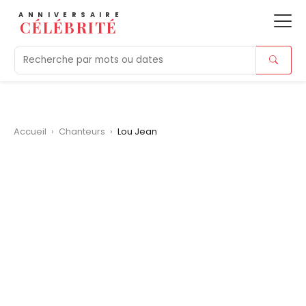
ANNIVERSAIRE
CÉLÉBRITÉ
Aujourd'hui
Tendances
Ajouts récents
Morts r
Accueil
›
Chanteurs
›
Lou Jean