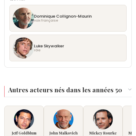
Dominique Collignon-Maurin
voix française
Luke Skywalker
rôle
Autres acteurs nés dans les années 50
Jeff Goldblum
John Malkovich
Mickey Rourke
Mic