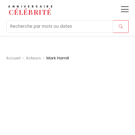
ANNIVERSAIRE
CÉLÉBRITÉ
Aujourd'hui
Tendances
Ajouts récents
Morts r
Accueil
›
Acteurs
›
Mark Hamill