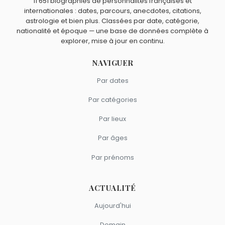
11 651 biographies de personnalités françaises et
Robert Culp
sont nés à
Oakland
.
Mark Hamill ?
internationales : dates, parcours, anecdotes, citations,
Kelly Preston
,
Luke Perry
,
Jenna Ortega
,
Tanya Roberts
astrologie et bien plus. Classées par date, catégorie,
et
Carrie Fisher
sont du signe Balance.
nationalité et époque — une base de données complète à
explorer, mise à jour en continu.
NAVIGUER
Par dates
Par catégories
Par lieux
Par âges
Par prénoms
ACTUALITÉ
Aujourd'hui
Demain