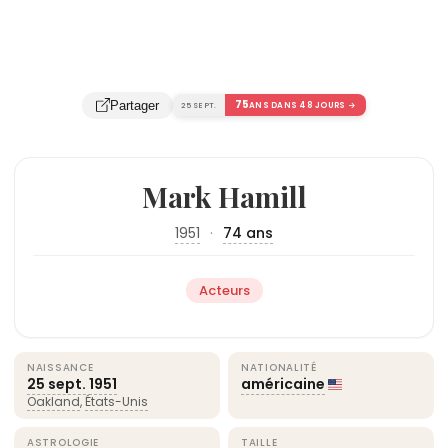
75
Partager
25 SEPT.
ANS DANS 48 JOURS →
Mark Hamill
1951
·
74 ans
Acteurs
NAISSANCE
NATIONALITÉ
25 sept.
1951
américaine
Oakland
,
États-Unis
ASTROLOGIE
TAILLE