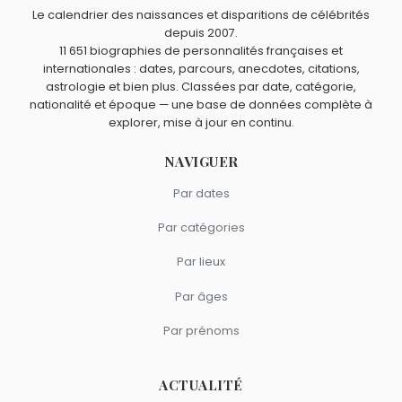
1996.
Playboi Carti ?
Le calendrier des naissances et disparitions de célébrités
Nas
,
Wiz Khalifa
et
Ludacris
sont du signe Vierge.
depuis 2007.
11 651 biographies de personnalités françaises et
internationales : dates, parcours, anecdotes, citations,
astrologie et bien plus. Classées par date, catégorie,
nationalité et époque — une base de données complète à
explorer, mise à jour en continu.
NAVIGUER
Par dates
Par catégories
Par lieux
Par âges
Par prénoms
ACTUALITÉ