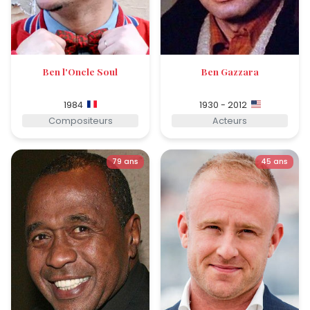
Ben l'Oncle Soul
Ben Gazzara
1984
1930 - 2012
Compositeurs
Acteurs
79 ans
45 ans