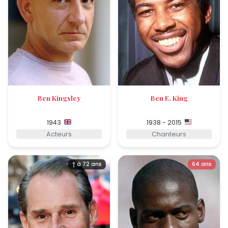
Ben Kingsley
Ben E. King
1943
1938 - 2015
Acteurs
Chanteurs
† à 72 ans
64 ans