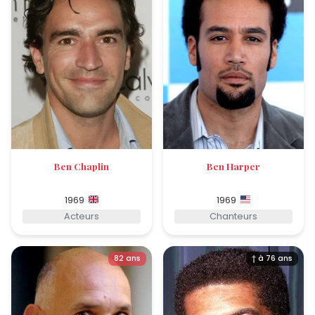
Ben Chaplin
Ben Harper
1969
1969
Acteurs
Chanteurs
82 ans
† à 76 ans