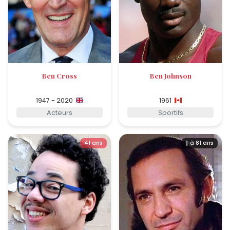
Ben Cross
Ben Johnson
1947 - 2020
1961
Acteurs
Sportifs
41 ans
† à 81 ans