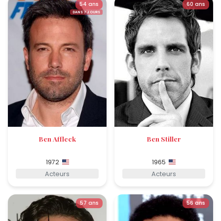
54 ans
60 ans
DANS 7 JOURS
Ben Affleck
Ben Stiller
1972
1965
Acteurs
Acteurs
57 ans
56 ans