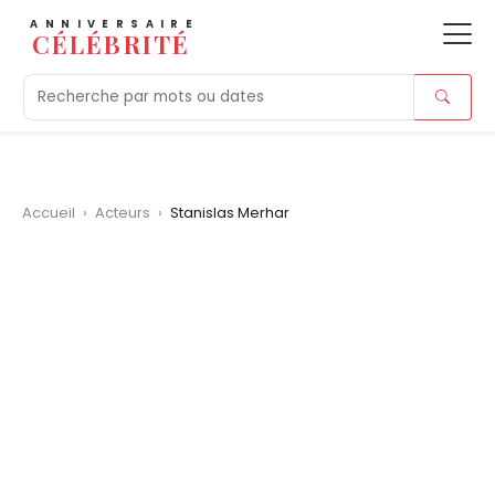
ANNIVERSAIRE
CÉLÉBRITÉ
Aujourd'hui
Tendances
Ajouts récents
Morts r
Accueil
›
Acteurs
›
Stanislas Merhar