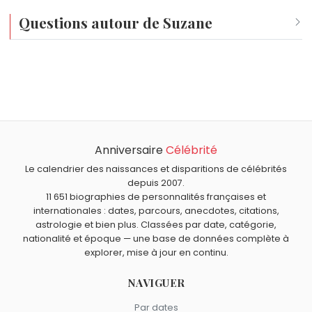
français. Elle reste une figure active des scènes
francophones, sollicitée tant pour ses
Questions autour de Suzane
performances live que pour ses prises de position
sur l'indépendance artistique.
Qui est né le même jour que Suzane ?
William Ewart Gladstone
,
André Claveau
,
Jude Law
,
Jules
Quel âge a Suzane ?
Védrines
et
Roxane Piana
sont nés le 29 décembre
Suzane a 35 ans. Elle aura 36 ans le 29 décembre.
comme Suzane.
Quels chanteurs français sont nés en 1990 comme
Suzane ?
Anniversaire
Célébrité
Izïa Higelin
,
Naâman
,
Jérémy Frérot
et
Ridsa
sont nés en
Quels chanteurs français sont du signe Capricorne
1990.
comme Suzane ?
Le calendrier des naissances et disparitions de célébrités
depuis 2007.
Jean Ferrat
,
Carla Bruni
,
Pascal Obispo
,
Vanessa Paradis
11 651 biographies de personnalités françaises et
et
Richard Anthony
sont du signe Capricorne.
internationales : dates, parcours, anecdotes, citations,
astrologie et bien plus. Classées par date, catégorie,
nationalité et époque — une base de données complète à
explorer, mise à jour en continu.
NAVIGUER
Par dates