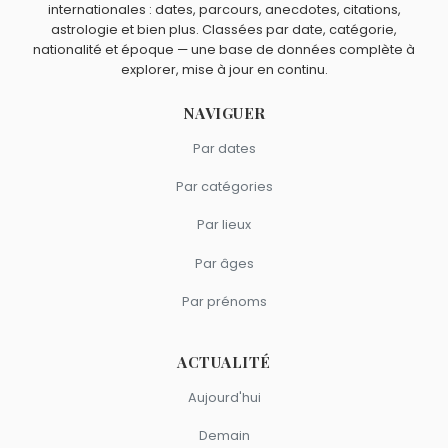
et
Rupert Grint
sont du signe Vierge.
internationales : dates, parcours, anecdotes, citations,
astrologie et bien plus. Classées par date, catégorie,
nationalité et époque — une base de données complète à
explorer, mise à jour en continu.
NAVIGUER
Par dates
Par catégories
Par lieux
Par âges
Par prénoms
ACTUALITÉ
Aujourd'hui
Demain