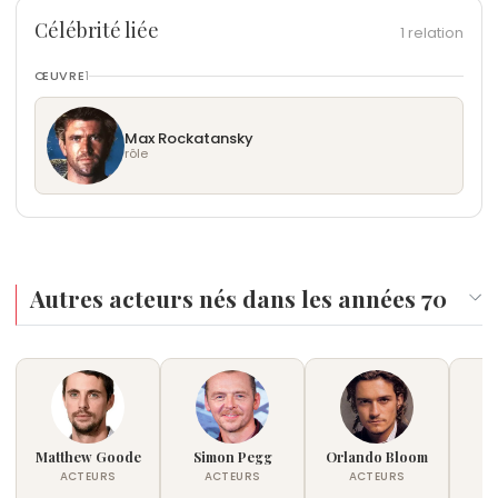
Célébrité liée
1 relation
ŒUVRE
1
Max Rockatansky
rôle
Autres acteurs nés dans les années 70
Matthew Goode
Simon Pegg
Orlando Bloom
M
ACTEURS
ACTEURS
ACTEURS