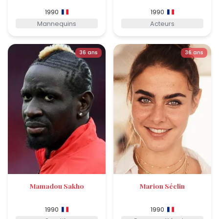
1990
1990
Mannequins
Acteurs
36 ans
36 ans
Mamadou Sakho
Marion Séclin
1990
1990