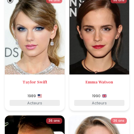
36 ans
36 ans
Taylor Swift
Emma Watson
1989
1990
Acteurs
Acteurs
36 ans
36 ans