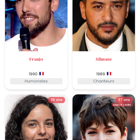
Franjo
Slimane
1990
1989
Humoristes
Chanteurs
36 ans
37 ans
DANS 5 JOURS