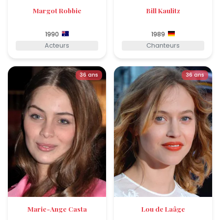
Margot Robbie
Bill Kaulitz
1990
1989
Acteurs
Chanteurs
36 ans
36 ans
Marie-Ange Casta
Lou de Laâge