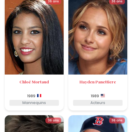
36 ans
36 ans
Chloé Mortaud
Hayden Panettiere
1989
1989
Mannequins
Acteurs
36 ans
36 ans