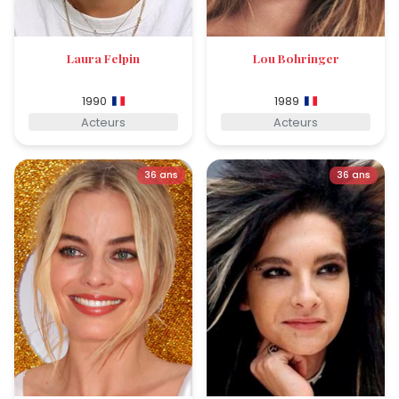
Laura Felpin
Lou Bohringer
1990
1989
Acteurs
Acteurs
36 ans
36 ans