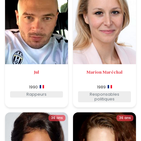
Jul
Marion Maréchal
1990
1989
Rappeurs
Responsables
politiques
36 ans
36 ans