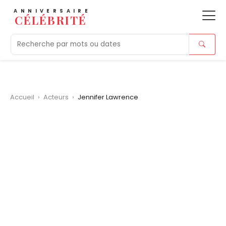
ANNIVERSAIRE
CÉLÉBRITÉ
Aujourd'hui
Tendances
Ajouts récents
Morts r
Accueil
›
Acteurs
›
Jennifer Lawrence