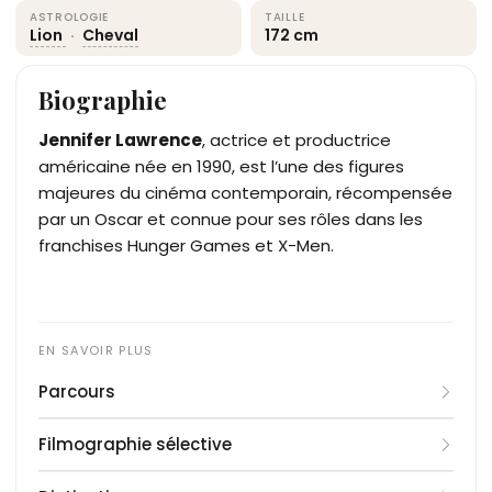
ASTROLOGIE
TAILLE
Lion
·
Cheval
172 cm
Biographie
Jennifer Lawrence
, actrice et productrice
américaine née en 1990, est l’une des figures
majeures du cinéma contemporain, récompensée
par un Oscar et connue pour ses rôles dans les
franchises Hunger Games et X-Men.
Parcours
Jennifer Shrader Lawrence naît le 15 août 1990 à
Filmographie sélective
Indian Hills, Kentucky. Elle débute à la télévision
avec des apparitions dans
2010
:
Winter’s Bone
— rôle principal
Monk
et
Medium
, puis