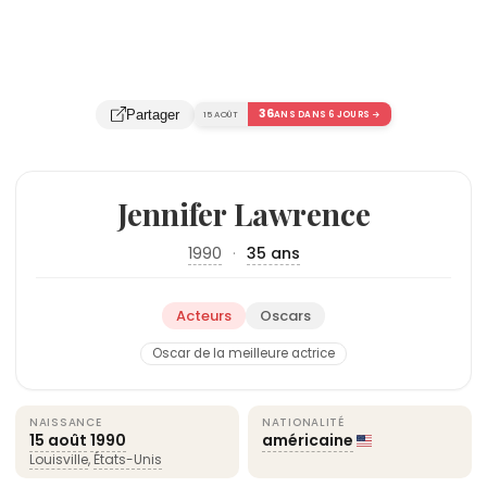
36
Partager
15 AOÛT
ANS DANS 6 JOURS →
Jennifer Lawrence
1990
·
35 ans
Acteurs
Oscars
Oscar de la meilleure actrice
NAISSANCE
NATIONALITÉ
15 août
1990
américaine
Louisville
,
États-Unis