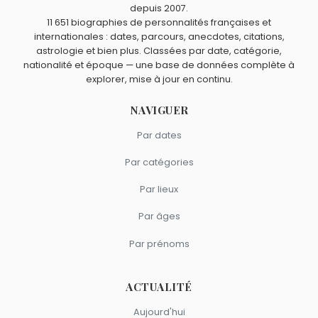
depuis 2007.
Brigitte Bardot
,
Catherine Deneuve
,
Alexandra Lamy
,
11 651 biographies de personnalités françaises et
Yves Montand
et
Ingrid Chauvin
sont du signe Balance.
internationales : dates, parcours, anecdotes, citations,
astrologie et bien plus. Classées par date, catégorie,
nationalité et époque — une base de données complète à
explorer, mise à jour en continu.
NAVIGUER
Par dates
Par catégories
Par lieux
Par âges
Par prénoms
ACTUALITÉ
Aujourd'hui