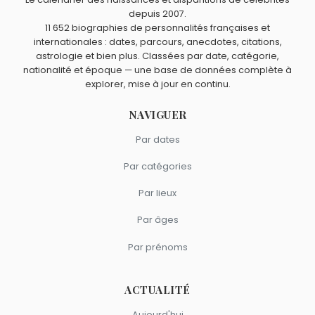
comme Émile Baudot.
Joseph-Michel Montgolfier
,
Léon Thérémine
,
Kirkpatrick
depuis 2007.
11 652 biographies de personnalités françaises et
Macmillan
et
Norman Joseph Woodland
sont du signe
internationales : dates, parcours, anecdotes, citations,
Vierge.
astrologie et bien plus. Classées par date, catégorie,
nationalité et époque — une base de données complète à
explorer, mise à jour en continu.
NAVIGUER
Par dates
Par catégories
Par lieux
Par âges
Par prénoms
ACTUALITÉ
Aujourd'hui