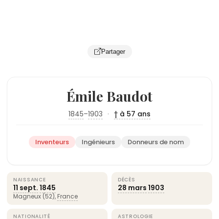
Partager
Émile Baudot
1845
–
1903
·
† à 57 ans
Inventeurs
Ingénieurs
Donneurs de nom
NAISSANCE
DÉCÈS
11 sept.
1845
28 mars
1903
Magneux (52),
France
NATIONALITÉ
ASTROLOGIE