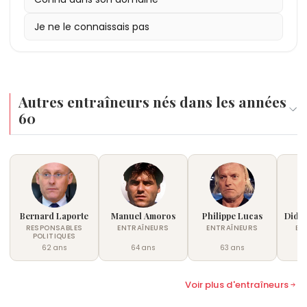
préparation mentale.
Je ne le connaissais pas
Autres entraîneurs nés dans les années
60
Bernard Laporte
Manuel Amoros
Philippe Lucas
Didi
RESPONSABLES
ENTRAÎNEURS
ENTRAÎNEURS
EN
POLITIQUES
62 ans
64 ans
63 ans
Voir plus d'entraîneurs