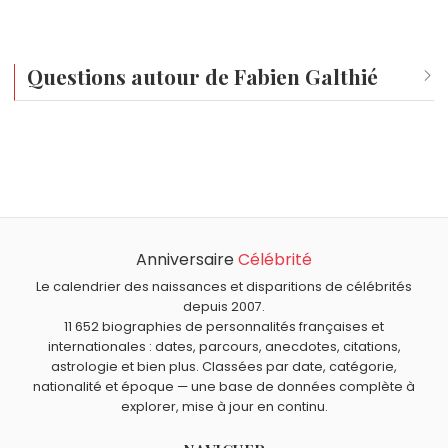
Questions autour de Fabien Galthié
Qui est né le même jour que Fabien Galthié ?
Danièle Gilbert
,
Marthe Villalonga
,
Spike Lee
,
Ruby Rose
Quel âge a Fabien Galthié ?
et
Jane March
sont nés le 20 mars comme Fabien
Fabien Galthié a 57 ans. Il aura 58 ans le 20 mars.
Galthié.
Quels entraîneurs sont du signe Poissons comme Fabien
Galthié ?
Anniversaire
Célébrité
Ivan Lendl
,
Edgar Davids
,
Paul Le Guen
et
Charles Barkley
sont du signe Poissons.
Le calendrier des naissances et disparitions de célébrités
depuis 2007.
11 652 biographies de personnalités françaises et
internationales : dates, parcours, anecdotes, citations,
astrologie et bien plus. Classées par date, catégorie,
nationalité et époque — une base de données complète à
explorer, mise à jour en continu.