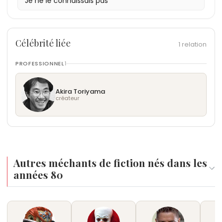
Je ne le connaissais pas
rivaliser avec le Super Saiyan Blue de Goku.
Célébrité liée
1 relation
PROFESSIONNEL
1
Akira Toriyama
créateur
Autres méchants de fiction nés dans les
années 80