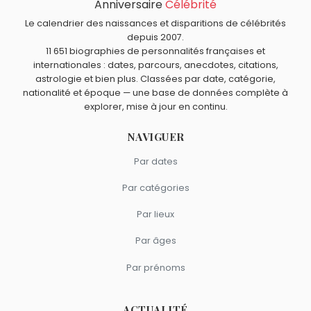
Anniversaire
Célébrité
Krusty le clown
,
Ariel
,
Princesse Daisy
,
Abraham Simpson
et
Moe Szyslak
sont nés en 1989.
Le calendrier des naissances et disparitions de célébrités
depuis 2007.
11 651 biographies de personnalités françaises et
internationales : dates, parcours, anecdotes, citations,
astrologie et bien plus. Classées par date, catégorie,
nationalité et époque — une base de données complète à
explorer, mise à jour en continu.
NAVIGUER
Par dates
Par catégories
Par lieux
Par âges
Par prénoms
ACTUALITÉ