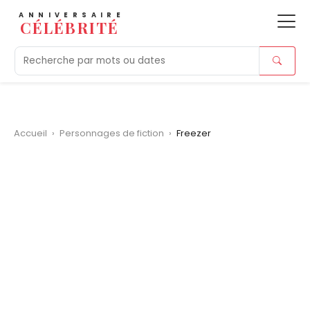
ANNIVERSAIRE
CÉLÉBRITÉ
Aujourd'hui
Tendances
Ajouts récents
Morts r
Accueil
›
Personnages de fiction
›
Freezer