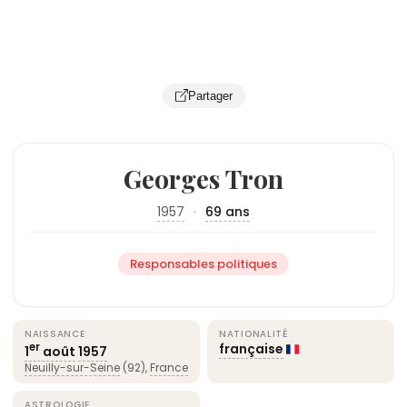
Partager
Georges Tron
1957
·
69 ans
Responsables politiques
NAISSANCE
NATIONALITÉ
française
er
1
août
1957
Neuilly-sur-Seine
(92),
France
ASTROLOGIE