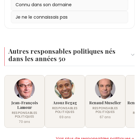
Connu dans son domaine
Je ne le connaissais pas
Autres responsables politiques nés
dans les années 50
Jean-François
Azouz Begag
Renaud Muselier
Renau
Lamour
d
RESPONSABLES
RESPONSABLES
POLITIQUES
POLITIQUES
RESPONSABLES
RE
POLITIQUES
P
69 ans
67 ans
70 ans
Voir plus de responsables politiques