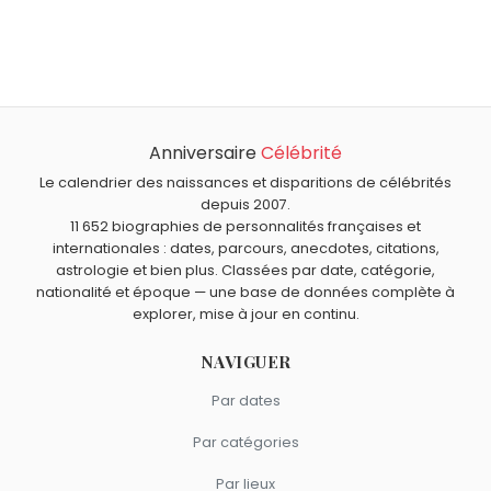
Qui est né le même jour que Henri Cartier-Bresson ?
John Lee Hooker
,
Dua Lipa
,
Le Raptor
,
Claude Debussy
À quel âge est mort Henri Cartier-Bresson ?
et
Karlheinz Stockhausen
sont nés le 22 août comme
Henri Cartier-Bresson est mort à 95 ans, le 3 août 2004.
Henri Cartier-Bresson.
Qui est mort le même jour que Henri Cartier-Bresson ?
Bubba Smith
,
Joseph Conrad
,
Charles Garnier
,
Jean-
Anniversaire
Célébrité
Quels photographes sont du signe Lion comme Henri
Claude Bouttier
et
Alexandre Soljenitsyne
sont morts le
Cartier-Bresson ?
Le calendrier des naissances et disparitions de célébrités
3 août comme Henri Cartier-Bresson.
Stanley Kubrick
,
Patrick Demarchelier
et
Horst P. Horst
depuis 2007.
11 652 biographies de personnalités françaises et
sont du signe Lion.
internationales : dates, parcours, anecdotes, citations,
astrologie et bien plus. Classées par date, catégorie,
nationalité et époque — une base de données complète à
explorer, mise à jour en continu.
NAVIGUER
Par dates
Par catégories
Par lieux