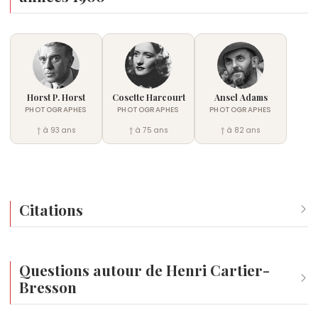
Horst P. Horst
Cosette Harcourt
Ansel Adams
PHOTOGRAPHES
PHOTOGRAPHES
PHOTOGRAPHES
† à 93 ans
† à 75 ans
† à 82 ans
Citations
La photographie est une réponse immédiate à une interrogatio
Questions autour de Henri Cartier-
Bresson