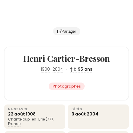
Partager
Henri Cartier-Bresson
1908
–
2004
·
† à 95 ans
Photographes
NAISSANCE
DÉCÈS
22 août
1908
3 août
2004
Chanteloup-en-Brie (77),
France