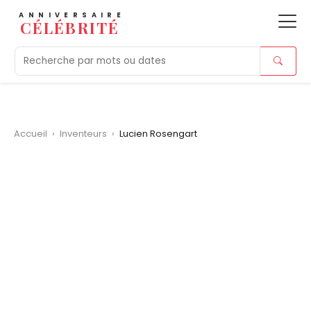
ANNIVERSAIRE
CÉLÉBRITÉ
Aujourd'hui
Tendances
Ajouts récents
Morts r
Accueil
›
Inventeurs
›
Lucien Rosengart