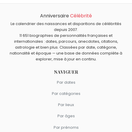
Rosengart.
Qui est mort le même jour que Lucien Rosengart ?
Bernard Cribbins
,
Michel Durafour
,
Bob Hope
,
William
Anniversaire
Célébrité
Quels inventeurs sont du signe Capricorne comme
Wyler
et
Sam Shepard
sont morts le 27 juillet comme
Lucien Rosengart ?
Le calendrier des naissances et disparitions de célébrités
Lucien Rosengart.
Louis Braille
,
Martin Cooper
,
Charles Goodyear
,
Jacques-
depuis 2007.
11 651 biographies de personnalités françaises et
Étienne Montgolfier
et
Harold Rhodes
sont du signe
internationales : dates, parcours, anecdotes, citations,
Capricorne.
astrologie et bien plus. Classées par date, catégorie,
nationalité et époque — une base de données complète à
explorer, mise à jour en continu.
NAVIGUER
Par dates
Par catégories
Par lieux
Par âges
Par prénoms