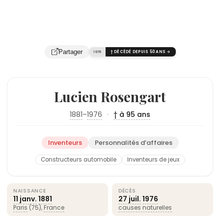
Partager
1976
† DÉCÉDÉ DEPUIS 50 ANS →
Lucien Rosengart
1881
–
1976
·
† à 95 ans
Inventeurs
Personnalités d’affaires
Constructeurs automobile
Inventeurs de jeux
NAISSANCE
DÉCÈS
11 janv.
1881
27 juil.
1976
Paris
(75),
France
causes naturelles