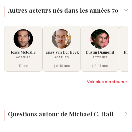
Princess Goes, confirmant ainsi sa polyvalence
artistique.
Autres acteurs nés dans les années 70
Jesse Metcalfe
James Van Der Beek
Dustin Diamond
Just
ACTEURS
ACTEURS
ACTEURS
47 ans
† à 48 ans
† à 44 ans
Voir plus d'acteurs
Questions autour de Michael C. Hall
Qui est né le même jour que Michael C. Hall ?