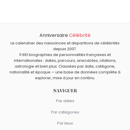
Jean Roucas
,
Rachid M'Barki
,
Terry Jones
,
John Ford
et
Quel âge a Michael C. Hall ?
Marilou Berry
sont nés le 1 février comme Michael C. Hall.
Michael C. Hall a 55 ans. Il aura 56 ans le 1 février.
Quels acteurs américains sont nés en 1971 comme
Michael C. Hall ?
Anniversaire
Célébrité
Winona Ryder
,
Denise Richards
,
Mark Wahlberg
,
Shannen
Quels acteurs américains sont du signe Verseau comme
Doherty
et
Christina Applegate
sont nés en 1971.
Michael C. Hall ?
Le calendrier des naissances et disparitions de célébrités
depuis 2007.
Paul Newman
,
Jennifer Aniston
,
Tom Selleck
,
John
11 651 biographies de personnalités françaises et
Belushi
et
Denise Richards
sont du signe Verseau.
internationales : dates, parcours, anecdotes, citations,
astrologie et bien plus. Classées par date, catégorie,
nationalité et époque — une base de données complète à
explorer, mise à jour en continu.
NAVIGUER
Par dates
Par catégories
Par lieux