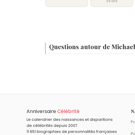
59 ans
Questions autour de Michae
Qui est né le même jour que Michael Weathe
Dominique-Jean Larrey
,
Maya Hawke
,
Y
Quel âge a Michael Weatherly ?
Michael Weatherly a 58 ans. Il aura 59 ans 
Quels acteurs américains sont nés en 1968
Will Smith
,
Michelle Thomas
,
Edward Bur
Quels acteurs sont nés à New York comme 
Anniversaire
Célébrité
N
Timothée Chalamet
,
Sylvester Stallone
Quels acteurs américains sont du signe C
Le calendrier des naissances et disparitions
Pa
de célébrités depuis 2007.
Tom Cruise
,
Pamela Anderson
,
Olivia de
11 651 biographies de personnalités françaises
Pa