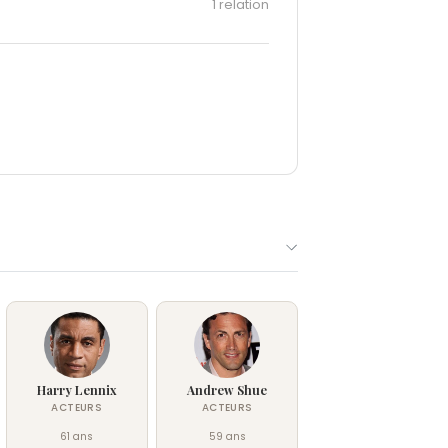
1 relation
Harry Lennix
Andrew Shue
ACTEURS
ACTEURS
61 ans
59 ans