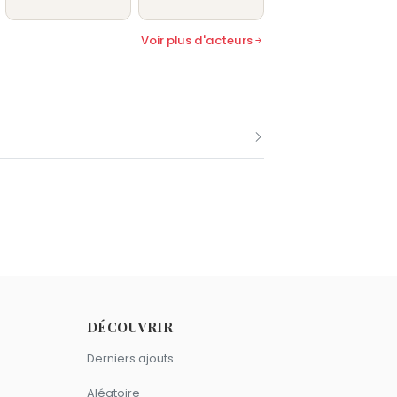
Voir plus d'acteurs
 juillet comme Michael Weatherly.
DÉCOUVRIR
 à
New York
.
Derniers ajouts
Cancer.
Aléatoire