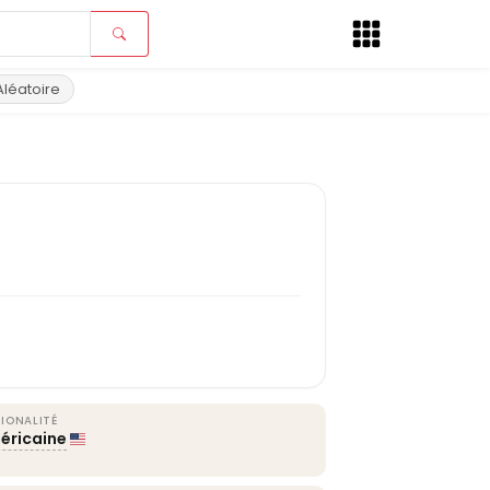
Aléatoire
IONALITÉ
éricaine