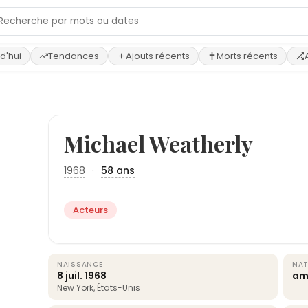
d'hui
Tendances
Ajouts récents
Morts récents
Michael Weatherly
1968
·
58 ans
Acteurs
NAISSANCE
NAT
8 juil.
1968
am
New York
,
États-Unis