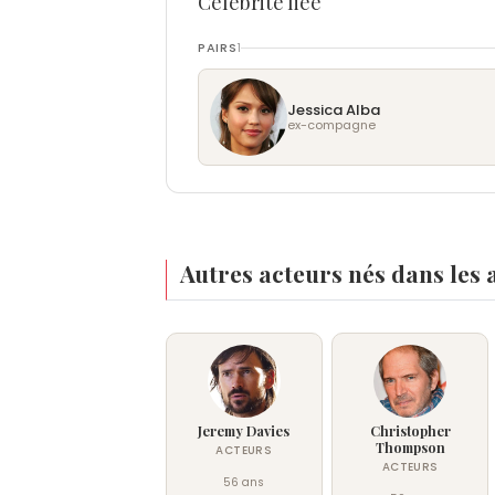
Célébrité liée
PAIRS
1
Jessica Alba
ex-compagne
Autres acteurs nés dans les
Jeremy Davies
Christopher
Thompson
ACTEURS
ACTEURS
56 ans