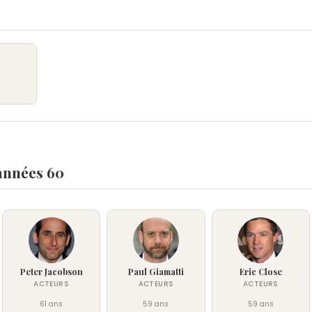
 années 60
Peter Jacobson
Paul Giamatti
Eric Close
ACTEURS
ACTEURS
ACTEURS
61 ans
59 ans
59 ans