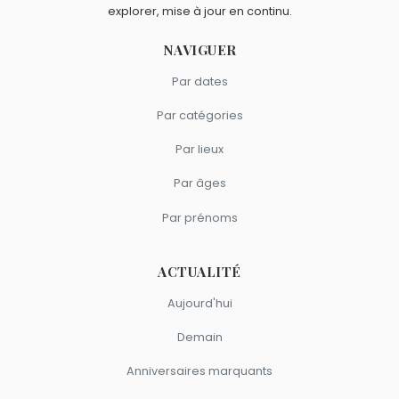
Sacchi
et
Catherine Ceylac
sont du signe Gémeaux.
explorer, mise à jour en continu.
NAVIGUER
Par dates
Par catégories
Par lieux
Par âges
Par prénoms
ACTUALITÉ
Aujourd'hui
Demain
Anniversaires marquants