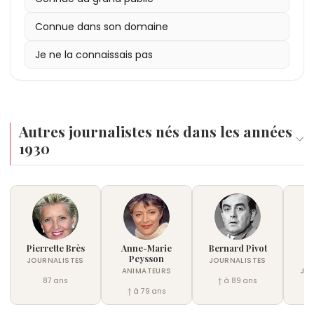
Connue dans son domaine
Je ne la connaissais pas
Autres journalistes nés dans les années
1930
Pierrette Brès
Anne-Marie
Bernard Pivot
Fr
Peysson
JOURNALISTES
JOURNALISTES
ANIMATEURS
JO
87 ans
† à 89 ans
† à 79 ans