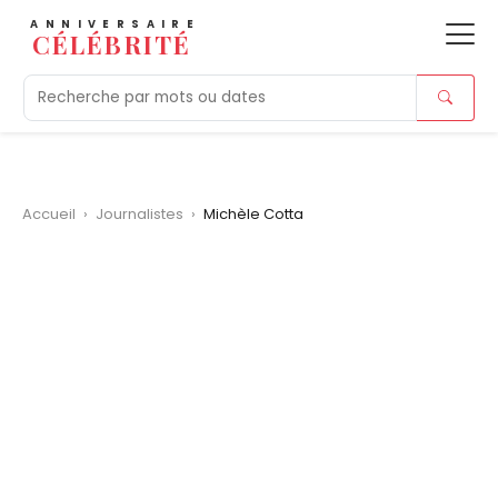
ANNIVERSAIRE
CÉLÉBRITÉ
Aujourd'hui
Tendances
Ajouts récents
Morts r
Accueil
›
Journalistes
›
Michèle Cotta