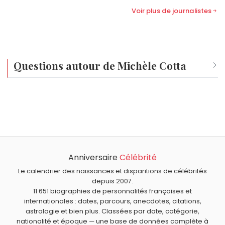
Voir plus de journalistes
Questions autour de Michèle Cotta
Qui est né le même jour que Michèle Cotta ?
Nicole Belloubet
,
Xi Jinping
,
James Belushi
,
Ion
Quel âge a Michèle Cotta ?
Antonescu
et
Roland Dorgelès
sont nés le 15 juin
Michèle Cotta a 89 ans. Elle aura 90 ans le 15 juin.
comme Michèle Cotta.
Quels journalistes français sont nés en 1937 comme
Michèle Cotta ?
Anniversaire
Célébrité
Jean-Pierre Elkabbach
,
Martine Allain-Regnault
,
Jean-
Quels journalistes sont nés à Nice comme Michèle Cotta
Louis Servan-Schreiber
et
Ivan Levaï
sont nés en 1937.
?
Le calendrier des naissances et disparitions de célébrités
depuis 2007.
Céline Bosquet
,
Évelyne Pagès
et
Jean Lanzi
sont nés à
Quels journalistes français sont du signe Gémeaux
11 651 biographies de personnalités françaises et
Nice
.
comme Michèle Cotta ?
internationales : dates, parcours, anecdotes, citations,
astrologie et bien plus. Classées par date, catégorie,
Élise Lucet
,
Philippe Manœuvre
,
Laurence Ostolaza
,
Virna
nationalité et époque — une base de données complète à