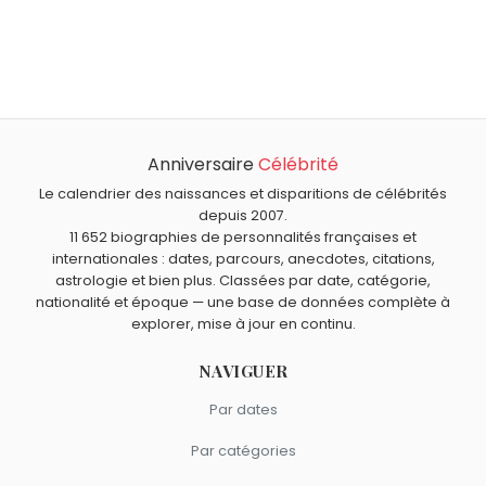
Qui est né le même jour que Mikhaïl Bakounine ?
David Louapre
,
Luis Rego
,
Élise Lucet
,
Fernand Charpin
et
À quel âge est mort Mikhaïl Bakounine ?
Philippe Muyl
sont nés le 30 mai comme Mikhaïl
Mikhaïl Bakounine est mort à 62 ans, le 1 juillet 1876.
Bakounine.
Qui est mort le même jour que Mikhaïl Bakounine ?
Juan Perón
,
Margaux Hemingway
,
Annie Fratellini
,
Erik
Anniversaire
Célébrité
Satie
et
Marlon Brando
sont morts le 1 juillet comme
Le calendrier des naissances et disparitions de célébrités
Mikhaïl Bakounine.
depuis 2007.
11 652 biographies de personnalités françaises et
internationales : dates, parcours, anecdotes, citations,
astrologie et bien plus. Classées par date, catégorie,
nationalité et époque — une base de données complète à
explorer, mise à jour en continu.
NAVIGUER
Par dates
Par catégories