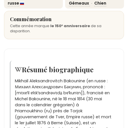
russe
Gémeaux
·
Chien
Commémoration
Cette année marque
le 150ᵉ anniversaire
de sa
disparition.
Résumé biographique
Mikhaïl Aleksandrovitch Bakounine (en russe :
Михаил Александрович Бакунин, prononcé :
[mʲɪxɐˈil ɐlʲɪkˈsandrəvʲɪdʑ bɐˈkunʲɪn]), francisé en
Michel Bakounine, né le 18 mai 1814 (30 mai
dans le calendrier grégorien) à
Priamoukhino (ru) près de Torjok
(gouvernement de Tver, Empire russe) et mort
le 1er juillet 1876 à Berne (Suisse), est un