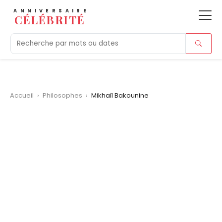
ANNIVERSAIRE
CÉLÉBRITÉ
Aujourd'hui
Tendances
Ajouts récents
Morts r
Accueil
›
Philosophes
›
Mikhaïl Bakounine