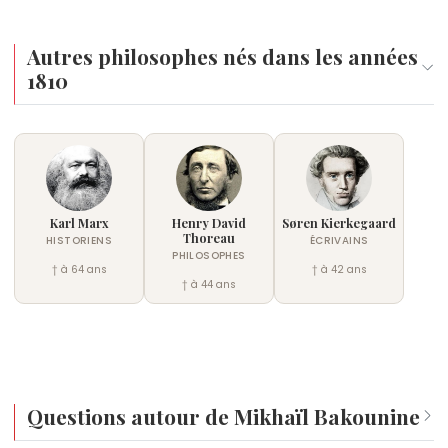
Autres philosophes nés dans les années
1810
Karl Marx
Henry David
Søren Kierkegaard
Thoreau
HISTORIENS
ÉCRIVAINS
PHILOSOPHES
† à 64 ans
† à 42 ans
† à 44 ans
Questions autour de Mikhaïl Bakounine