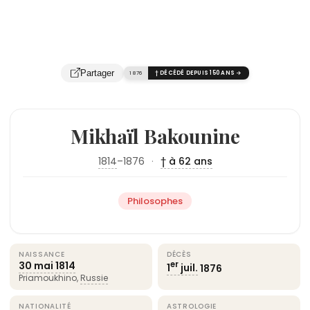
Partager
1876
† DÉCÉDÉ DEPUIS 150 ANS →
Mikhaïl Bakounine
1814
–1876
·
† à 62 ans
Philosophes
NAISSANCE
DÉCÈS
30 mai
1814
er
1
juil.
1876
Priamoukhino,
Russie
NATIONALITÉ
ASTROLOGIE