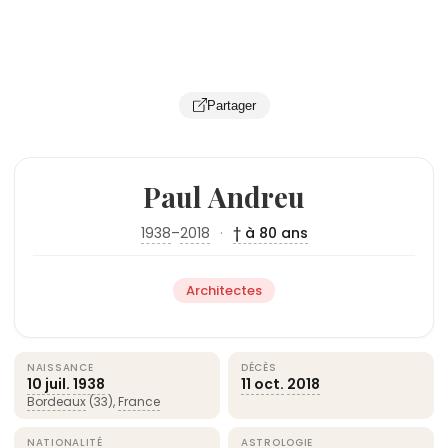
Partager
Paul Andreu
1938
–
2018
·
† à 80 ans
Architectes
NAISSANCE
DÉCÈS
10 juil.
1938
11 oct.
2018
Bordeaux
(33),
France
NATIONALITÉ
ASTROLOGIE