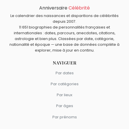
Alexeï Leonov
,
Frank Alamo
,
James Prescott Joule
,
Anniversaire
Célébrité
Quels architectes sont du signe Cancer comme Paul
Angela Lansbury
et
Chico Marx
sont morts le 11 octobre
Andreu ?
Le calendrier des naissances et disparitions de célébrités
comme Paul Andreu.
Antoni Gaudí
,
Ernő Rubik
,
Pierre-Paul Riquet
et
Jacques-
depuis 2007.
11 651 biographies de personnalités françaises et
Germain Soufflot
sont du signe Cancer.
internationales : dates, parcours, anecdotes, citations,
astrologie et bien plus. Classées par date, catégorie,
nationalité et époque — une base de données complète à
explorer, mise à jour en continu.
NAVIGUER
Par dates
Par catégories
Par lieux
Par âges
Par prénoms