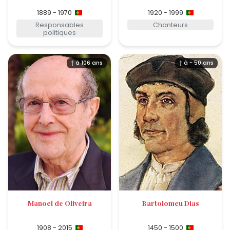
1889 - 1970
1920 - 1999
Responsables
Chanteurs
politiques
† à 106 ans
† à ~ 50 ans
Manoel de Oliveira
Bartolomeu Dias
1908 - 2015
1450 - 1500