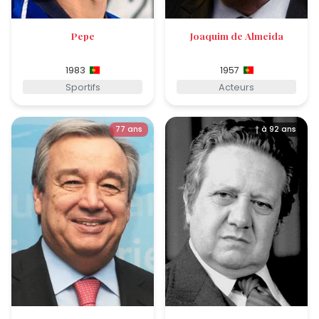
Pepe
Joaquim de Almeida
1983
1957
Sportifs
Acteurs
77 ans
† à 92 ans