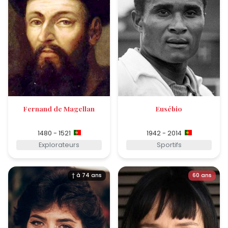
Fernand de Magellan
Eusébio
1480 - 1521
1942 - 2014
Explorateurs
Sportifs
† à 74 ans
60 ans