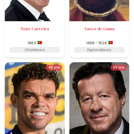
Tony Carreira
Vasco de Gama
1963
1469 - 1524
Chanteurs
Explorateurs
43 ans
69 ans