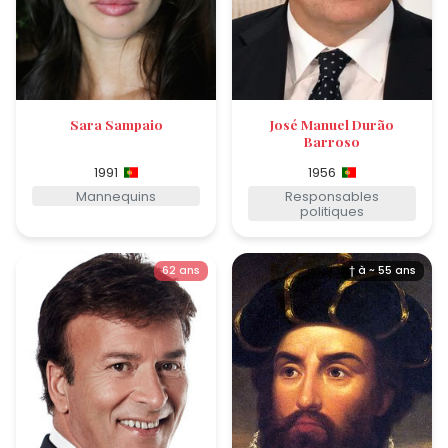
Sara Sampaio
José Manuel Durão
Barroso
1991
1956
Mannequins
Responsables
politiques
62 ans
† à ~ 55 ans