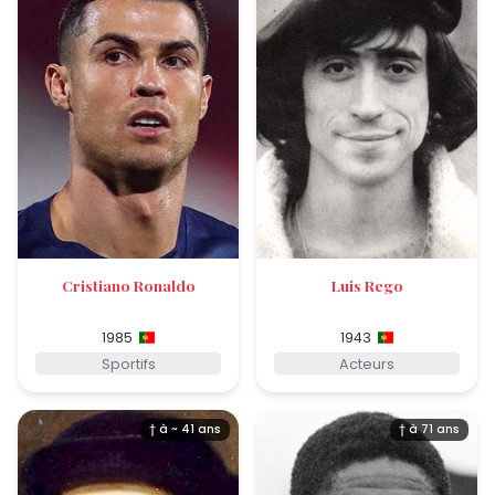
Cristiano Ronaldo
Luis Rego
1985
1943
Sportifs
Acteurs
† à ~ 41 ans
† à 71 ans