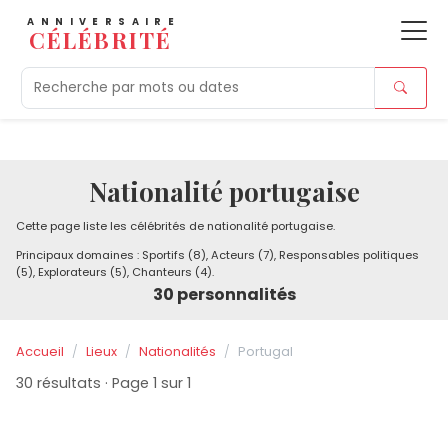
ANNIVERSAIRE
CÉLÉBRITÉ
Aujourd'hui
Tendances
Ajouts récents
Morts r
Nationalité portugaise
Cette page liste les célébrités de nationalité portugaise.
Principaux domaines : Sportifs (8), Acteurs (7), Responsables politiques
(5), Explorateurs (5), Chanteurs (4).
30 personnalités
Accueil
Lieux
Nationalités
Portugal
30 résultats · Page 1 sur 1