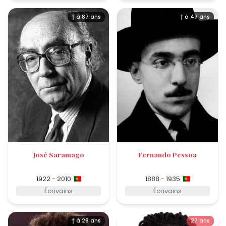
† à 87 ans
† à 47 ans
José Saramago
Fernando Pessoa
1922 - 2010
1888 - 1935
Écrivains
Écrivains
† à 28 ans
27 ans