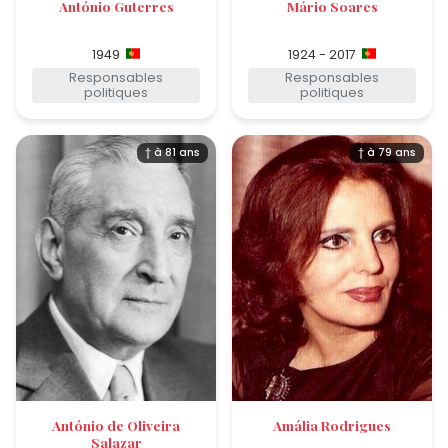
António Guterres
Mário Soares
1949
1924 - 2017
Responsables
Responsables
politiques
politiques
† à 81 ans
† à 79 ans
António de Oliveira
Amália Rodrigues
Salazar