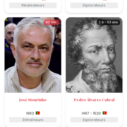
Réalisateurs
Explorateurs
63 ans
† à ~ 53 ans
José Mourinho
Pedro Álvares Cabral
1963
1467 - 1520
Entraîneurs
Explorateurs