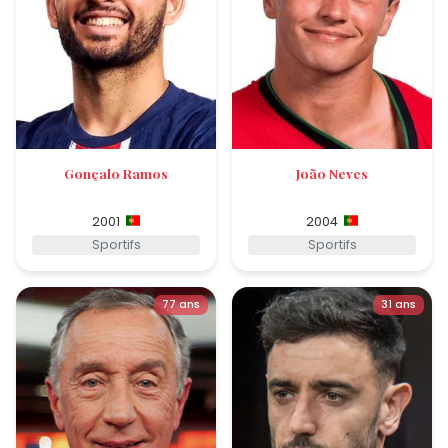
Gonçalo Ramos
João Neves
2001
2004
Sportifs
Sportifs
77 ans
31 ans