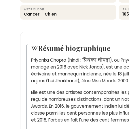
ASTROLOGIE
TAI
Cancer
·
Chien
16
Résumé biographique
Priyanka Chopra (hindi : प्रियंका चोपड़ा), ou 
mariage en 2018 avec Nick Jonas), est une act
écrivaine et mannequin indienne, née le 18 jui
aujourd'hui Jharkhand), élue Miss Monde 2000.
Elle est une des artistes contemporaines les 
reçu de nombreuses distinctions, dont un Nati
Awards. En 2016, le gouvernement indien lui d
classe parmi les cent personnes les plus infl
et 2018, Forbes en fait l'une des cent femme