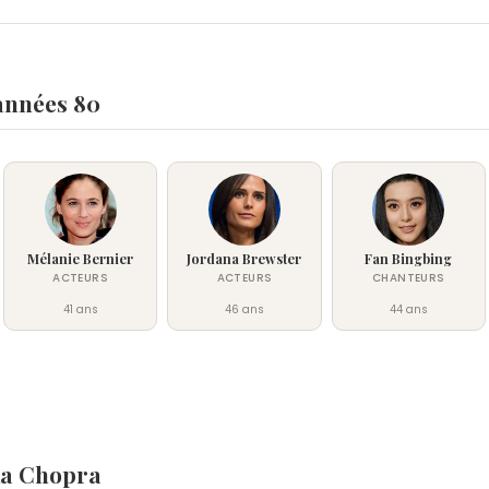
 années 80
Mélanie Bernier
Jordana Brewster
Fan Bingbing
ACTEURS
ACTEURS
CHANTEURS
41 ans
46 ans
44 ans
ka Chopra