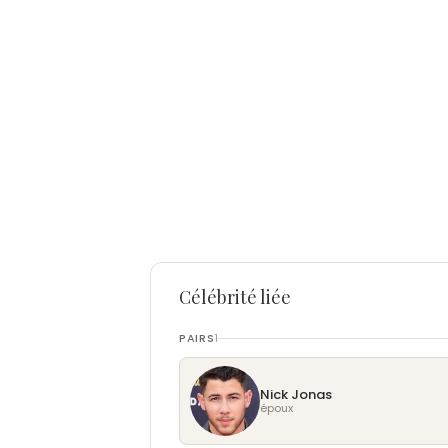
Célébrité liée
PAIRS
1
Nick Jonas
époux