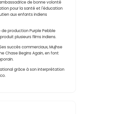
e d'ambassadrice de bonne volonté
dation pour la santé et l'éducation
utien aux enfants indiens
é de production Purple Pebble
produit plusieurs films indiens.
. Ses succès commerciaux, Mujhse
The Chase Begins Again, en font
porain.
national grâce à son interprétation
ico.