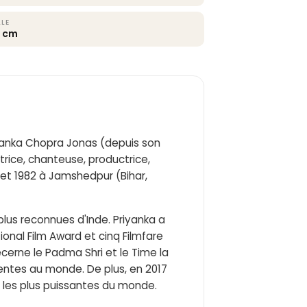
LLE
5 cm
Priyanka Chopra Jonas (depuis son
rice, chanteuse, productrice,
llet 1982 à Jamshedpur (Bihar,
plus reconnues d'Inde. Priyanka a
onal Film Award et cinq Filmfare
écerne le Padma Shri et le Time la
uentes au monde. De plus, en 2017
s les plus puissantes du monde.