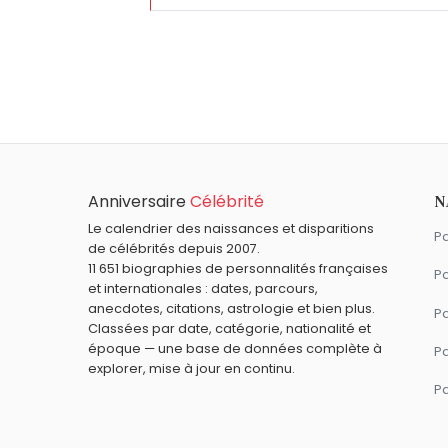
Qui est né le même jour que Priyanka Chopr
Nelson Mandela
,
James Brolin
,
Frank Fari
Quel âge a Priyanka Chopra ?
Priyanka Chopra a 44 ans. Elle aura 45 ans
Quels acteurs sont nés en 1982 comme Pri
Kristin Kreuk
,
Jessica Biel
,
Ophélia Kolb
,
S
Quels acteurs sont du signe Cancer comme
Anniversaire
Célébrité
N
Victoria Abril
,
Lino Ventura
,
Tom Cruise
,
Le calendrier des naissances et disparitions
Pa
de célébrités depuis 2007.
11 651 biographies de personnalités françaises
Pa
et internationales : dates, parcours,
anecdotes, citations, astrologie et bien plus.
Pa
Classées par date, catégorie, nationalité et
époque — une base de données complète à
P
explorer, mise à jour en continu.
P