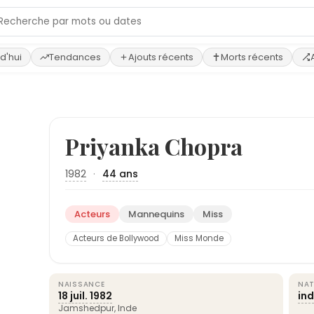
d'hui
Tendances
Ajouts récents
Morts récents
Priyanka Chopra
1982
·
44 ans
Acteurs
Mannequins
Miss
Acteurs de Bollywood
Miss Monde
NAISSANCE
NAT
18 juil.
1982
in
Jamshedpur,
Inde