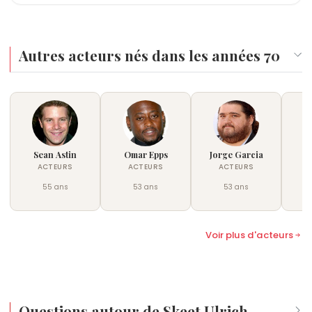
nuancer par des choix de carrière variés.
communauté de fans dévoués. Après un passage
avec une malformation cardiaque qui a nécessité
4 - C'est un menuisier accompli. Il a lui-même
dans la franchise
une chirurgie lourde durant son enfance. Il
Law & Order: LA
, il connaît un
construit plusieurs des meubles de sa maison et
regain de popularité majeur en 2017 en intégrant
s'implique également dans la préservation de
considère cette activité manuelle comme
Autres acteurs nés dans les années 70
la distribution de la série
l'environnement et le soutien aux communautés
Riverdale
, où il interprète
essentielle pour évacuer le stress lié aux plateaux
FP Jones, le chef des Southside Serpents et père
rurales américaines. Discret sur ses opinions
de tournage.
de l'un des protagonistes. Ce rôle lui permet de
politiques, il privilégie les messages axés sur la
toucher une nouvelle génération de spectateurs.
santé mentale et le bien-être au sein de
En 2026, il continue de travailler régulièrement pour
l'industrie du divertissement. Son cercle
des productions indépendantes et des projets
professionnel est composé d'acteurs de sa
Sean Astin
Omar Epps
Jorge Garcia
N
télévisuels, tout en participant à des conventions
génération, comme Neve Campbell ou Matthew
ACTEURS
ACTEURS
ACTEURS
de fans liées à l'héritage persistant du film
Lillard, avec qui il entretient des liens amicaux
55 ans
53 ans
53 ans
Scream
durables depuis le tournage de
.
Scream
.
Voir plus d'acteurs
Questions autour de Skeet Ulrich