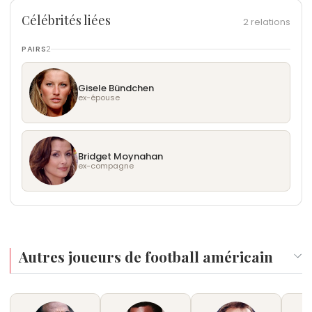
Célébrités liées
2 relations
PAIRS
2
Gisele Bündchen
ex-épouse
Bridget Moynahan
ex-compagne
Autres joueurs de football américain