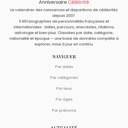
Anniversaire
Célébrité
Quels sportifs américains sont du signe Lion comme Tom
Clément
et
Armel Le Cléac'h
sont nés en 1977.
Brady ?
Le calendrier des naissances et disparitions de célébrités
Hulk Hogan
,
Magic Johnson
,
Pete Sampras
,
Vitas
depuis 2007.
11 651 biographies de personnalités françaises et
Gerulaitis
et
Wilt Chamberlain
sont du signe Lion.
internationales : dates, parcours, anecdotes, citations,
astrologie et bien plus. Classées par date, catégorie,
nationalité et époque — une base de données complète à
explorer, mise à jour en continu.
NAVIGUER
Par dates
Par catégories
Par lieux
Par âges
Par prénoms
ACTUALITÉ