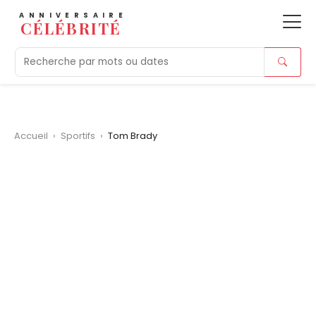
ANNIVERSAIRE
CÉLÉBRITÉ
Aujourd'hui
Tendances
Ajouts récents
Morts r
Accueil
›
Sportifs
›
Tom Brady