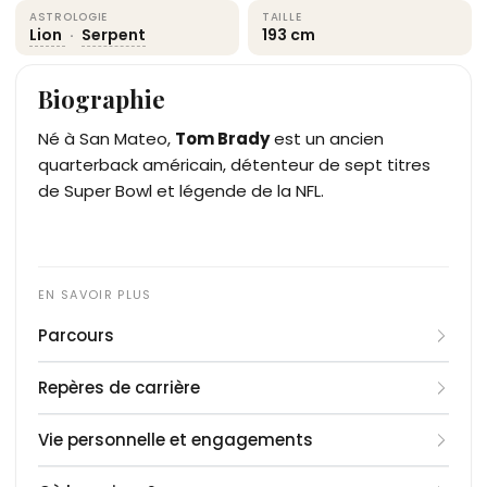
ASTROLOGIE
TAILLE
Lion
·
Serpent
193 cm
Biographie
Né à San Mateo,
Tom Brady
est un ancien
quarterback américain, détenteur de sept titres
de Super Bowl et légende de la NFL.
Parcours
Né le 3 août 1977 à San Mateo, Californie, Tom
Repères de carrière
Brady joue au football et au baseball au lycée
Junipero Serra. À l’Université du Michigan, il devient
2000
: Drafté par les Patriots de la Nouvelle-
Vie personnelle et engagements
titulaire en 1998, menant les Wolverines à l’Orange
Angleterre.
Bowl. Drafté en 2000 par les Patriots de la
2001
Tom Brady, fils de Galynn et Thomas Brady Sr.,
: Remporte son premier Super Bowl (XXXVI).