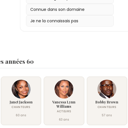
Connue dans son domaine
Je ne la connaissais pas
es années 60
Janet Jackson
Vanessa Lynn
Bobby Brown
Williams
CHANTEURS
CHANTEURS
ACTEURS
60 ans
57 ans
63 ans