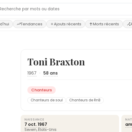
d'hui
Tendances
Ajouts récents
Morts récents
›
Toni Braxton
1967
·
58 ans
Chanteurs
Chanteurs de soul
Chanteurs de RnB
NAISSANCE
NAT
7 oct.
1967
am
Severn,
États-Unis