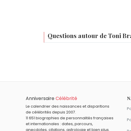
Questions autour de Toni Br
Qui est né le même jour que Toni Braxton ?
Raymond Lévesque
,
Vladimir Poutine
,
Al
Quel âge a Toni Braxton ?
Toni Braxton a 58 ans. Elle aura 59 ans l
Quels chanteurs sont nés en 1967 comme To
Kurt Cobain
,
Carla Bruni
,
Tonton David
,
T
Quels chanteurs américains sont du signe 
Anniversaire
Célébrité
N
Eddie Cochran
,
Ray Charles
,
Jeane Man
Le calendrier des naissances et disparitions
Pa
de célébrités depuis 2007.
11 651 biographies de personnalités françaises
Pa
et internationales : dates, parcours,
anecdotes, citations, astrologie et bien plus.