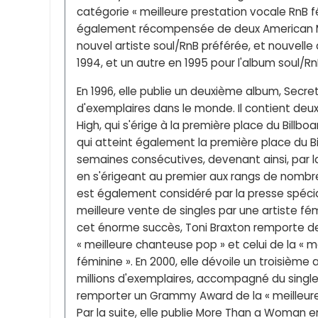
catégorie « meilleure prestation vocale RnB fé
également récompensée de deux American Mu
nouvel artiste soul/RnB préférée, et nouvell
1994, et un autre en 1995 pour l'album soul/Rn
En 1996, elle publie un deuxième album, Secrets
d'exemplaires dans le monde. Il contient deux
High, qui s'érige à la première place du Billbo
qui atteint également la première place du Bi
semaines consécutives, devenant ainsi, par 
en s'érigeant au premier aux rangs de nombreu
est également considéré par la presse spéc
meilleure vente de singles par une artiste fé
cet énorme succès, Toni Braxton remporte de
« meilleure chanteuse pop » et celui de la « m
féminine ». En 2000, elle dévoile un troisième
millions d'exemplaires, accompagné du single 
remporter un Grammy Award de la « meilleure
Par la suite, elle publie More Than a Woman en