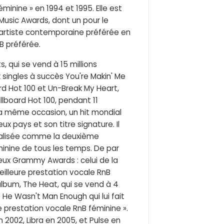
minine » en 1994 et 1995. Elle est
sic Awards, dont un pour le
e artiste contemporaine préférée en
B préférée.
, qui se vend à 15 millions
 singles à succès You're Makin' Me
ard Hot 100 et Un-Break My Heart,
llboard Hot 100, pendant 11
la même occasion, un hit mondial
x pays et son titre signature. Il
ialisée comme la deuxième
minine de tous les temps. De par
ux Grammy Awards : celui de la
eilleure prestation vocale RnB
 album, The Heat, qui se vend à 4
He Wasn't Man Enough qui lui fait
 prestation vocale RnB féminine ».
 2002, Libra en 2005, et Pulse en