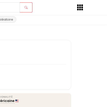
Aléatoire
IONALITÉ
éricaine