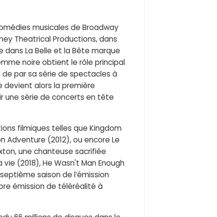
s comédies musicales de Broadway
sney Theatrical Productions, dans
rôle dans La Belle et la Bête marque
femme noire obtient le rôle principal
 de par sa série de spectacles à
e devient alors la première
ir une série de concerts en tête
tions filmiques telles que Kingdom
on Adventure (2012), ou encore Le
axton, une chanteuse sacrifiée
ma vie (2018), He Wasn't Man Enough
la septième saison de l’émission
pre émission de téléréalité à