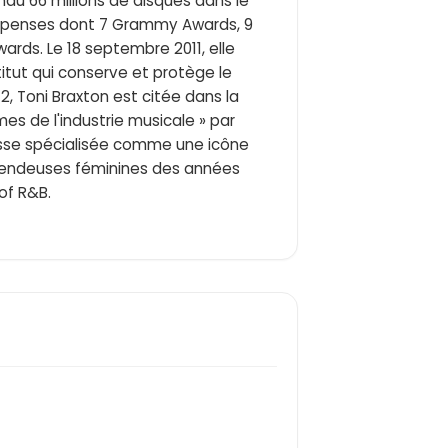
ndu 66 millions de disques dans le
mpenses dont 7 Grammy Awards, 9
ards. Le 18 septembre 2011, elle
titut qui conserve et protège le
12, Toni Braxton est citée dans la
es de l'industrie musicale » par
resse spécialisée comme une icône
 vendeuses féminines des années
 of R&B.