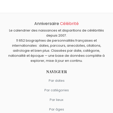
Quel âge a Willie Nelson ?
Candace Owens
et
Hirohito
sont nés le 29 avril comme
Willie Nelson a 93 ans. Il aura 94 ans le 29 avril.
Willie Nelson.
Quels acteurs américains sont nés en 1933 comme Willie
Nelson ?
Anniversaire
Célébrité
Elizabeth Montgomery
,
Kim Novak
,
Greg Morris
,
Jayne
Quels acteurs américains sont du signe Taureau comme
Mansfield
et
William Smith
sont nés en 1933.
Willie Nelson ?
Le calendrier des naissances et disparitions de célébrités
depuis 2007.
George Clooney
,
Jessica Alba
,
Michelle Pfeiffer
,
Dwayne
11 652 biographies de personnalités françaises et
Johnson
et
Megan Fox
sont du signe Taureau.
internationales : dates, parcours, anecdotes, citations,
astrologie et bien plus. Classées par date, catégorie,
nationalité et époque — une base de données complète à
explorer, mise à jour en continu.
NAVIGUER
Par dates
Par catégories
Par lieux
Par âges