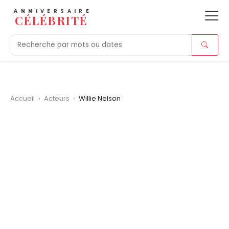
ANNIVERSAIRE
CÉLÉBRITÉ
Aujourd'hui
Tendances
Ajouts récents
Morts r
Accueil
›
Acteurs
›
Willie Nelson