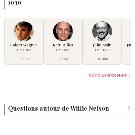
1930
Robert Wagner
Keir Dullea
John Astin
Jame
ACTEURS
ACTEURS
ACTEURS
96 ans
90 ans
96 ans
†
Voir plus d'acteurs
Questions autour de Willie Nelson
Qui est né le même jour que Willie Nelson ?
Michel Bussi
,
Alexandre II
,
Sofía de Borbón y Ortiz
,