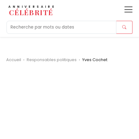
ANNIVERSAIRE
CÉLÉBRITÉ
Aujourd'hui
Tendances
Ajouts récents
Morts r
Accueil
›
Responsables politiques
›
Yves Cochet