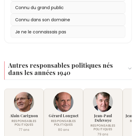
Connu du grand public
Connu dans son domaine
Je ne le connaissais pas
Autres responsables politiques nés
dans les années 1940
Alain Carignon
Gérard Longuet
Jean-Paul
Jean
Delevoye
RESPONSABLES
RESPONSABLES
RE
POLITIQUES
POLITIQUES
P
RESPONSABLES
POLITIQUES
77 ans
80 ans
79 ans