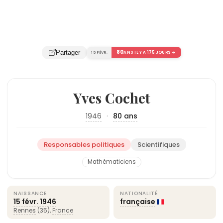
80
Partager
15 FÉVR.
ANS IL Y A 175 JOURS →
Yves Cochet
1946
·
80 ans
Responsables politiques
Scientifiques
Mathématiciens
NAISSANCE
NATIONALITÉ
15 févr.
1946
française
Rennes
(35),
France