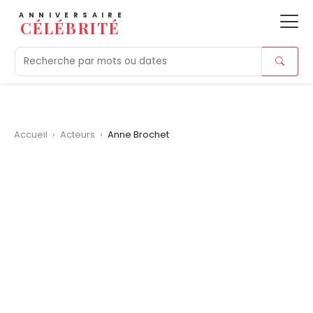
ANNIVERSAIRE
CÉLÉBRITÉ
Aujourd'hui
Tendances
Ajouts récents
Morts r
Accueil
›
Acteurs
›
Anne Brochet