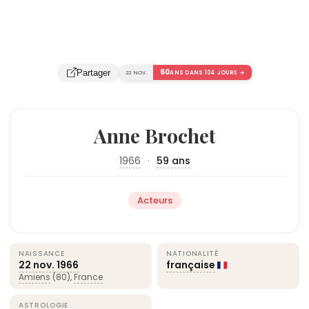
60
Partager
22 NOV.
ANS DANS 104 JOURS →
Anne Brochet
1966
·
59 ans
Acteurs
NAISSANCE
NATIONALITÉ
22 nov.
1966
française
Amiens
(80),
France
ASTROLOGIE