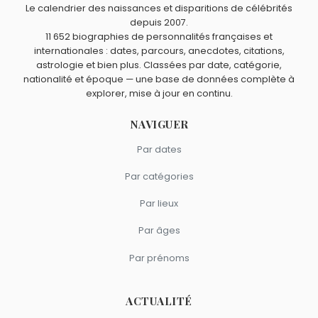
et
Jeanne Savary
sont nés en 1966.
Le calendrier des naissances et disparitions de célébrités
Jeanne Savary
,
Éric Berger
,
Marc Dudicourt
,
Arnaud
depuis 2007.
Quels acteurs français sont du signe Sagittaire comme
11 652 biographies de personnalités françaises et
Giovaninetti
et
Philippe Vasseur
sont nés à
Amiens
.
Anne Brochet ?
internationales : dates, parcours, anecdotes, citations,
Gérard Philipe
,
Jane Birkin
,
Gaspard Ulliel
,
Bruno Carette
astrologie et bien plus. Classées par date, catégorie,
et
Louane
sont du signe Sagittaire.
nationalité et époque — une base de données complète à
explorer, mise à jour en continu.
NAVIGUER
Par dates
Par catégories
Par lieux
Par âges
Par prénoms
ACTUALITÉ