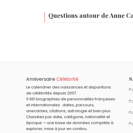
Questions autour de Anne Ca
Qui est né le même jour que Anne Caillon ?
Thierry Samitier
,
Gustave Roussy
,
Willia
Quel âge a Anne Caillon ?
Anne Caillon a 52 ans. Elle aura 53 ans 
Quels acteurs français sont nés en 1973 co
Guillaume Canet
,
Vanessa Demouy
,
Ro
Quels acteurs français sont du signe Sagit
Anniversaire
Célébrité
N
Gérard Philipe
,
Jane Birkin
,
Gaspard Ulliel
Le calendrier des naissances et disparitions
Pa
de célébrités depuis 2007.
11 651 biographies de personnalités françaises
Pa
et internationales : dates, parcours,
anecdotes, citations, astrologie et bien plus.
Pa
Classées par date, catégorie, nationalité et
époque — une base de données complète à
P
explorer, mise à jour en continu.