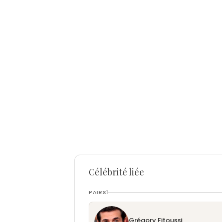
Célébrité liée
PAIRS
1
Grégory Fitoussi