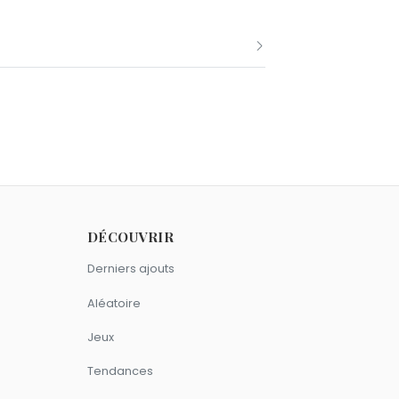
 novembre comme Anne Caillon.
en 1973.
DÉCOUVRIR
Derniers ajouts
Aléatoire
Jeux
Tendances