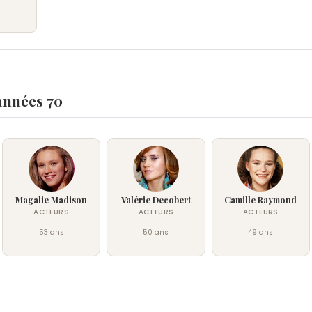
années 70
Magalie Madison
Valérie Decobert
Camille Raymond
ACTEURS
ACTEURS
ACTEURS
53 ans
50 ans
49 ans