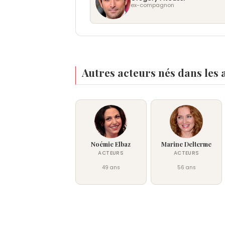
ex-compagnon
Autres acteurs nés dans les 
Noémie Elbaz
Marine Delterme
ACTEURS
ACTEURS
49 ans
56 ans