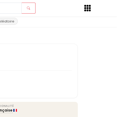
Aléatoire
IONALITÉ
ançaise