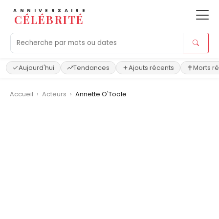
ANNIVERSAIRE
CÉLÉBRITÉ
Aujourd'hui
Tendances
Ajouts récents
Morts r
Accueil
›
Acteurs
›
Annette O'Toole