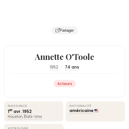
Partager
Annette O'Toole
1952
·
74 ans
Acteurs
NAISSANCE
NATIONALITÉ
américaine
er
1
avr.
1952
Houston
,
États-Unis
ASTROLOGIE