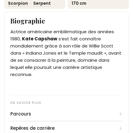
Scorpion
·
Serpent
170 cm
Biographie
Actrice américaine emblématique des années
1980,
Kate Capshaw
s’est fait connaître
mondialement grâce à son rôle de Willie Scott
dans « Indiana Jones et le Temple maudit », avant
de se consacrer à la peinture, domaine dans
lequel elle poursuit une carrière artistique
reconnue.
Parcours
Née le 3 novembre 1953 à Fort Worth, au Texas,
Repères de carrière
sous le nom de Kathleen Sue Nail, Kate Capshaw