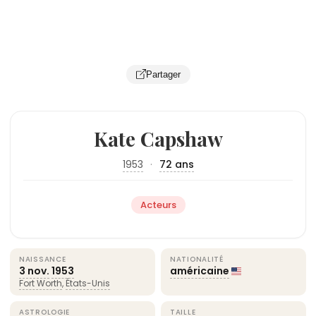
Partager
Kate Capshaw
1953
·
72 ans
Acteurs
NAISSANCE
NATIONALITÉ
3 nov.
1953
américaine
Fort Worth
,
États-Unis
ASTROLOGIE
TAILLE