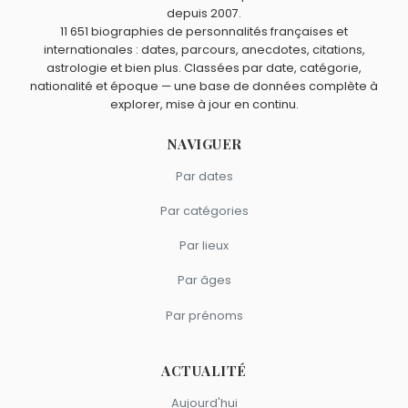
comme August Horch.
Silvio Berlusconi
,
Edmond de Rothschild
,
Henri Giscard
depuis 2007.
11 651 biographies de personnalités françaises et
d'Estaing
,
Henry John Heinz
et
Jean Panzani
sont du
internationales : dates, parcours, anecdotes, citations,
signe Balance.
astrologie et bien plus. Classées par date, catégorie,
nationalité et époque — une base de données complète à
explorer, mise à jour en continu.
NAVIGUER
Par dates
Par catégories
Par lieux
Par âges
Par prénoms
ACTUALITÉ
Aujourd'hui