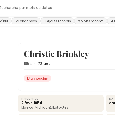
d'hui
Tendances
Ajouts récents
Morts récents
Christie Brinkley
1954
·
72 ans
Mannequins
NAISSANCE
NAT
2 févr.
1954
am
Monroe (Michigan),
États-Unis