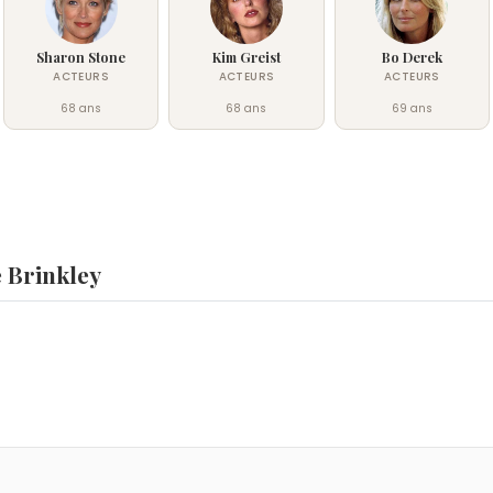
Sharon Stone
Kim Greist
Bo Derek
ACTEURS
ACTEURS
ACTEURS
68 ans
68 ans
69 ans
e Brinkley
y ?
asso
,
Valéry Giscard d'Estaing
et
Alexandre Ledru-Rollin
sont n
 le 2 février.
mme Christie Brinkley ?
Galanter
,
Karima Adebibe
et
Clémence Botino
sont du signe