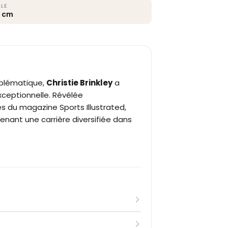
LLE
5 cm
blématique,
Christie Brinkley
a
xceptionnelle. Révélée
 du magazine Sports Illustrated,
menant une carrière diversifiée dans
 par le photographe Errol Sawyer dans