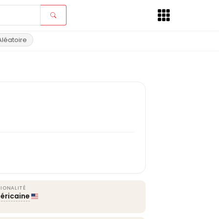
Aléatoire
IONALITÉ
éricaine