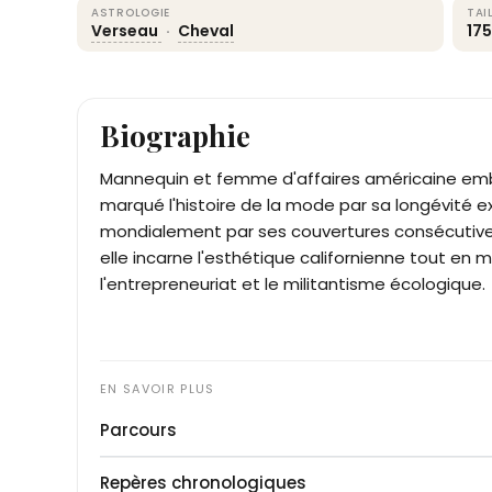
ASTROLOGIE
TAI
Verseau
·
Cheval
17
Biographie
Mannequin et femme d'affaires américaine em
marqué l'histoire de la mode par sa longévité e
mondialement par ses couvertures consécutives
elle incarne l'esthétique californienne tout en 
l'entrepreneuriat et le militantisme écologique.
Parcours
Née à Détroit, Christie Brinkley est découverte
Repères chronologiques