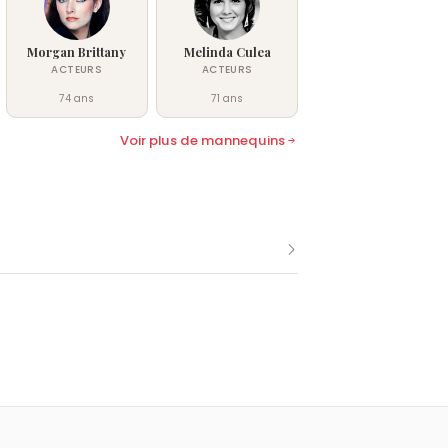
Morgan Brittany
Melinda Culea
ACTEURS
ACTEURS
74 ans
71 ans
Voir plus de mannequins
és le 2 février comme Christie Brinkley.
 Verseau.