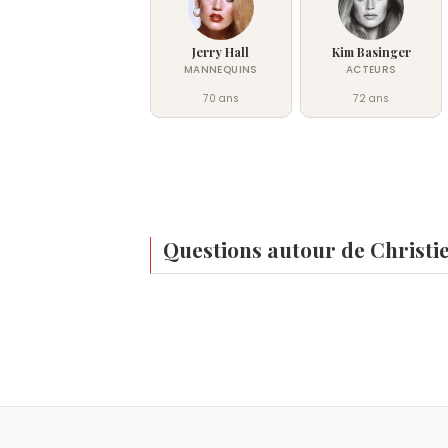
Jerry Hall
Kim Basinger
MANNEQUINS
ACTEURS
70 ans
72 ans
Questions autour de Christi
Qui est né le même jour que Christie Brinkle
Bernard Farcy
,
James Joyce
,
Isaac Car
Quel âge a Christie Brinkley ?
Christie Brinkley a 72 ans. Elle aura 73 ans
Quels mannequins sont du signe Verseau co
Vanessa Hessler
,
Sonia Rolland
,
Mareva 