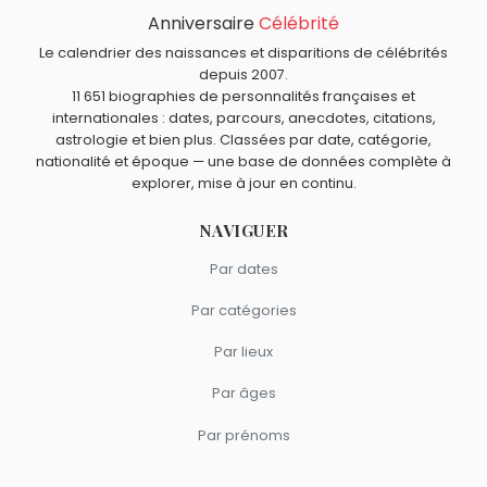
Sarah Bernhardt
,
Philippe Bruneau
,
Walt Whitman
,
Anniversaire
Célébrité
Quels personnalités d’affaires américains sont du signe
Roland Barthes
et
Joseph-Ignace Guillotin
sont morts le
Vierge comme David Packard ?
Le calendrier des naissances et disparitions de célébrités
26 mars comme David Packard.
Colonel Sanders
,
Warren Buffett
,
Brian Chesky
et
Palmer
depuis 2007.
11 651 biographies de personnalités françaises et
Luckey
sont du signe Vierge.
internationales : dates, parcours, anecdotes, citations,
astrologie et bien plus. Classées par date, catégorie,
nationalité et époque — une base de données complète à
explorer, mise à jour en continu.
NAVIGUER
Par dates
Par catégories
Par lieux
Par âges
Par prénoms