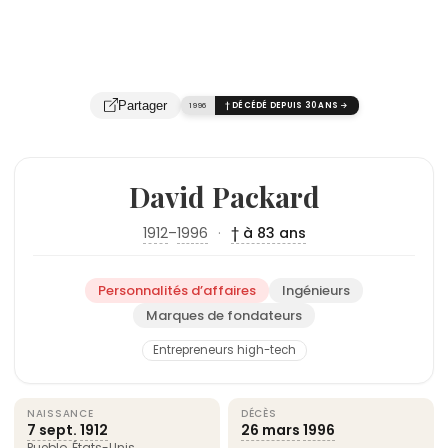
Partager
1996
† DÉCÉDÉ DEPUIS 30 ANS →
David Packard
1912
–
1996
·
† à 83 ans
Personnalités d’affaires
Ingénieurs
Marques de fondateurs
Entrepreneurs high-tech
NAISSANCE
DÉCÈS
7 sept.
1912
26 mars
1996
Pueblo,
États-Unis