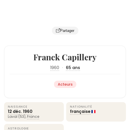
Partager
Franck Capillery
1960
·
65 ans
Acteurs
NAISSANCE
NATIONALITÉ
12 déc.
1960
française
Laval (53),
France
ASTROLOGIE