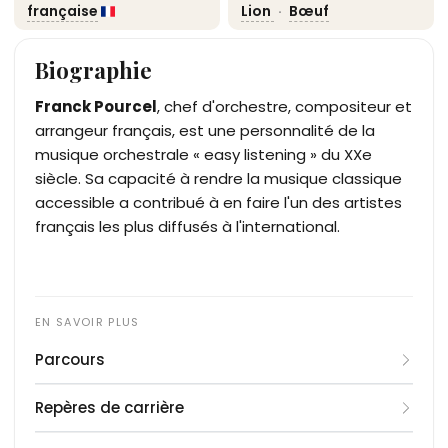
française
Lion
·
Bœuf
Biographie
Franck Pourcel
, chef d'orchestre, compositeur et
arrangeur français, est une personnalité de la
musique orchestrale « easy listening » du XXe
siècle. Sa capacité à rendre la musique classique
accessible a contribué à en faire l'un des artistes
français les plus diffusés à l'international.
Parcours
Né le 11 août 1913 à Marseille (déclaré le 14 août),
Repères de carrière
Franck Pourcel a commencé ses études musicales
au violon dès l'âge de six ans. Il poursuit sa
1952
: Début des enregistrements