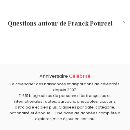
Questions autour de Franck Pourcel
Qui est né le même jour que Franck Pourcel ?
Mila Kunis
,
David Crosby
,
Roger Carel
,
John Logie Baird
À quel âge est mort Franck Pourcel ?
et
Julien Denormandie
sont nés le 14 août comme
Franck Pourcel est mort à 87 ans, le 12 novembre 2000.
Franck Pourcel.
Qui est mort le même jour que Franck Pourcel ?
Piem
,
Michael Hübner
,
Jonathan Brandis
,
Nelly Kaplan
et
Anniversaire
Célébrité
Lupita Tovar
sont morts le 12 novembre comme Franck
Le calendrier des naissances et disparitions de célébrités
Pourcel.
depuis 2007.
11 651 biographies de personnalités françaises et
internationales : dates, parcours, anecdotes, citations,
astrologie et bien plus. Classées par date, catégorie,
nationalité et époque — une base de données complète à
explorer, mise à jour en continu.