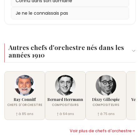
présidait le jury, il témoigne de sa popularité
Connu dans son domaine
» (débutée en 1958) rencontrent un large public. Il
internationale.
dirige l'orchestre du Concours Eurovision de la
Je ne le connaissais pas
chanson pour la France de 1956 à 1972. Il enregistre
plus de 250 albums et continue jusqu'en 1995.
Autres chefs d'orchestre nés dans les
années 1910
Ray Conniff
Bernard Herrmann
Dizzy Gillespie
Yehu
CHEFS D'ORCHESTRE
COMPOSITEURS
COMPOSITEURS
M
† à 85 ans
† à 64 ans
† à 75 ans
†
Voir plus de chefs d'orchestre