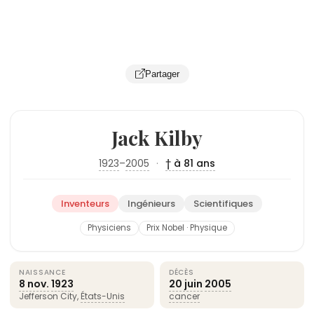
Partager
Jack Kilby
1923
–
2005
·
† à 81 ans
Inventeurs
Ingénieurs
Scientifiques
Physiciens
Prix Nobel · Physique
NAISSANCE
DÉCÈS
8 nov.
1923
20 juin
2005
Jefferson City,
États-Unis
cancer