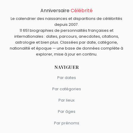
Georges Lemaître
,
Louis le Pieux
,
Jean-Claude Bouillaud
,
Anniversaire
Célébrité
Quels inventeurs sont du signe Scorpion comme Jack
Donald Sutherland
et
Guillaume IV
sont morts le 20 juin
Kilby ?
Le calendrier des naissances et disparitions de célébrités
comme Jack Kilby.
Adolphe Sax
,
Nicolas Appert
et
James Naismith
sont du
depuis 2007.
11 651 biographies de personnalités françaises et
signe Scorpion.
internationales : dates, parcours, anecdotes, citations,
astrologie et bien plus. Classées par date, catégorie,
nationalité et époque — une base de données complète à
explorer, mise à jour en continu.
NAVIGUER
Par dates
Par catégories
Par lieux
Par âges
Par prénoms