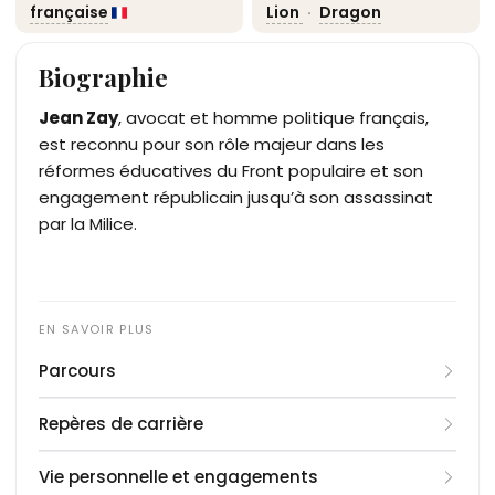
française
Lion
·
Dragon
Biographie
Jean Zay
, avocat et homme politique français,
est reconnu pour son rôle majeur dans les
réformes éducatives du Front populaire et son
engagement républicain jusqu’à son assassinat
par la Milice.
Parcours
Jean Zay commence sa carrière comme avocat
Repères de carrière
au barreau d’Orléans en 1928, après des études de
droit. Élu député du Loiret en 1932, il devient sous-
1928
: Avocat au barreau d’Orléans
Vie personnelle et engagements
secrétaire d’État à la présidence du Conseil en
1932
: Élu député du Loiret