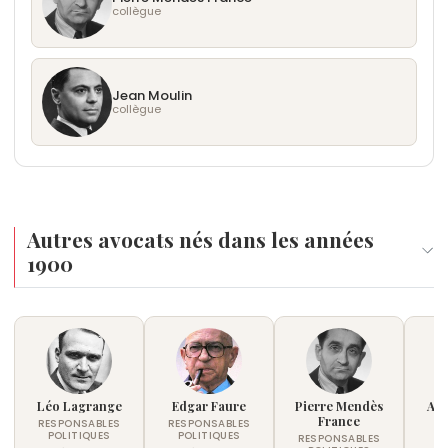
collègue
Jean Moulin
collègue
Autres avocats nés dans les années
1900
Léo Lagrange
Edgar Faure
Pierre Mendès
And
France
RESPONSABLES
RESPONSABLES
É
POLITIQUES
POLITIQUES
RESPONSABLES