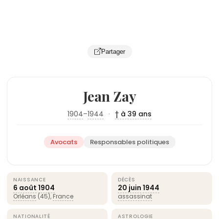
Partager
Jean Zay
1904
–
1944
·
† à 39 ans
Avocats
Responsables politiques
NAISSANCE
DÉCÈS
6 août
1904
20 juin
1944
Orléans
(45),
France
assassinat
NATIONALITÉ
ASTROLOGIE