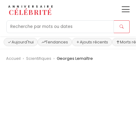
ANNIVERSAIRE
CÉLÉBRITÉ
Aujourd'hui
Tendances
Ajouts récents
Morts r
Accueil
›
Scientifiques
›
Georges Lemaître