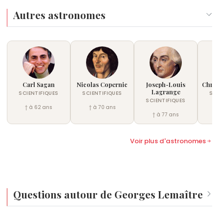
Autres astronomes
Carl Sagan
Nicolas Copernic
Joseph-Louis
Chris
Lagrange
SCIENTIFIQUES
SCIENTIFIQUES
SCI
SCIENTIFIQUES
† à 62 ans
† à 70 ans
†
† à 77 ans
Voir plus d'astronomes
Questions autour de Georges Lemaître
Qui est né le même jour que Georges Lemaître ?