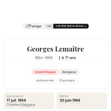
Partager
1966
† DÉCÉDÉ DEPUIS 60 ANS →
Georges Lemaître
1894
–
1966
·
† à 71 ans
Scientifiques
Religieux
Astronomes
Physiciens
NAISSANCE
DÉCÈS
17 juil.
1894
20 juin
1966
Charleroi,
Belgique