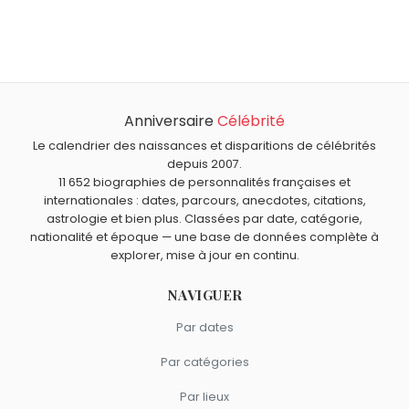
James Cagney
,
Terence Tao
,
Jean-Claude Bourret
,
À quel âge est mort Georges Lemaître ?
Michel Field
et
Cécile de France
sont nés le 17 juillet
Georges Lemaître est mort à 71 ans, le 20 juin 1966.
comme Georges Lemaître.
Qui est mort le même jour que Georges Lemaître ?
Emmanuel-Joseph Sieyès
,
Prodigy
,
Jean-Claude
Anniversaire
Célébrité
Quels scientifiques sont du signe Cancer comme
Bouillaud
,
Louis le Pieux
et
Guillaume IV
sont morts le 20
Georges Lemaître ?
Le calendrier des naissances et disparitions de célébrités
juin comme Georges Lemaître.
Hubert Reeves
,
Alan Turing
,
Bruno Latour
,
Gregor Mendel
depuis 2007.
11 652 biographies de personnalités françaises et
et
William Thomson
sont du signe Cancer.
internationales : dates, parcours, anecdotes, citations,
astrologie et bien plus. Classées par date, catégorie,
nationalité et époque — une base de données complète à
explorer, mise à jour en continu.
NAVIGUER
Par dates
Par catégories
Par lieux