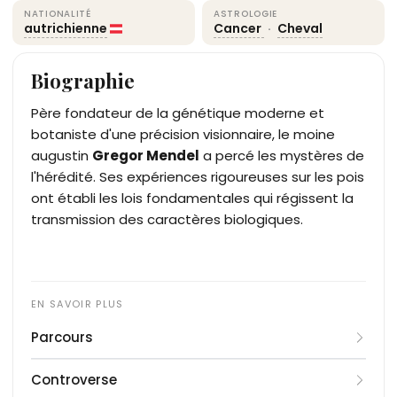
NATIONALITÉ
ASTROLOGIE
autrichienne
Cancer
·
Cheval
Biographie
Père fondateur de la génétique moderne et
botaniste d'une précision visionnaire, le moine
augustin
Gregor Mendel
a percé les mystères de
l'hérédité. Ses expériences rigoureuses sur les pois
ont établi les lois fondamentales qui régissent la
transmission des caractères biologiques.
Parcours
Né dans une famille de paysans en Silésie, Johann
Controverse
Mendel manifeste précocement des aptitudes