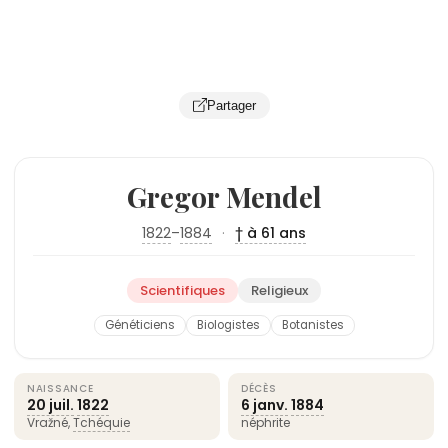
Partager
Gregor Mendel
1822
–
1884
·
† à 61 ans
Scientifiques
Religieux
Généticiens
Biologistes
Botanistes
NAISSANCE
DÉCÈS
20 juil.
1822
6 janv.
1884
Vražné,
Tchéquie
néphrite