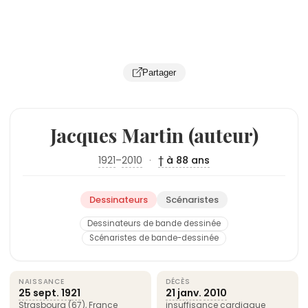
Partager
Jacques Martin (auteur)
1921
–
2010
·
† à 88 ans
Dessinateurs
Scénaristes
Dessinateurs de bande dessinée
Scénaristes de bande-dessinée
NAISSANCE
DÉCÈS
25 sept.
1921
21 janv.
2010
Strasbourg
(67),
France
insuffisance cardiaque