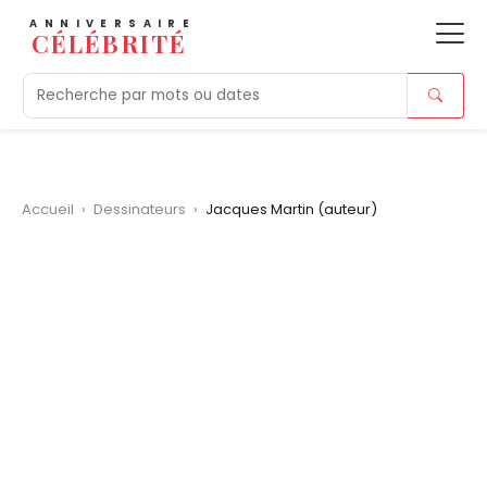
ANNIVERSAIRE
CÉLÉBRITÉ
Aujourd'hui
Tendances
Ajouts récents
Morts r
Accueil
›
Dessinateurs
›
Jacques Martin (auteur)