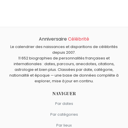
Qui est né le même jour que Levi Strauss ?
Emmanuel Levy
,
Buffalo Bill
,
Romane Serda
,
Bill Duke
et
À quel âge est mort Levi Strauss ?
Michael Bolton
sont nés le 26 février comme Levi
Levi Strauss est mort à 73 ans, le 26 septembre 1902.
Strauss.
Qui est mort le même jour que Levi Strauss ?
Jacques Chirac
,
Anna Magnani
,
Gloria Stuart
,
Tino Rossi
Anniversaire
Célébrité
Quels personnalités d’affaires américains sont du signe
et
Raymond Macherot
sont morts le 26 septembre
Poissons comme Levi Strauss ?
Le calendrier des naissances et disparitions de célébrités
comme Levi Strauss.
Steve Jobs
,
Richard Benjamin Harrison
,
Philip Knight
,
depuis 2007.
11 652 biographies de personnalités françaises et
Harry Winston
et
Michael Dell
sont du signe Poissons.
internationales : dates, parcours, anecdotes, citations,
astrologie et bien plus. Classées par date, catégorie,
nationalité et époque — une base de données complète à
explorer, mise à jour en continu.
NAVIGUER
Par dates
Par catégories
Par lieux