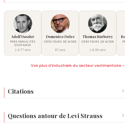
Adolf Dassler
Domenico Dolce
Thomas Burberry
Bern
PERSONNALITÉS
CRÉATEURS DE MODE
CRÉATEURS DE MODE
PER
D’AFFAIRES
D
† à 77 ans
67 ans
† à 90 ans
Voir plus d'industriels du secteur vestimentaire
Citations
Le barbare, c'est d'abord celui qui croit à la barbarie.
Le mo
Questions autour de Levi Strauss