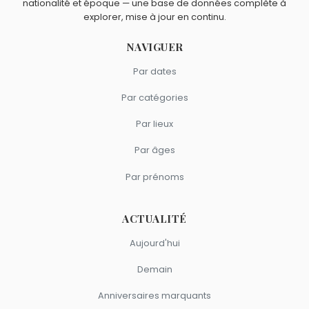
Lou Bohringer
,
Priscilla Betti
,
Nora Arnezeder
,
Pierre Niney
nationalité et époque — une base de données complète à
Quels acteurs français sont du signe Bélier comme
explorer, mise à jour en continu.
et
Ragnar Le Breton
sont nés en 1989.
Ludovik ?
Jean-Paul Belmondo
,
Jean-Pierre Marielle
,
Michel Blanc
,
NAVIGUER
Kad Merad
et
Josiane Balasko
sont du signe Bélier.
Par dates
Par catégories
Par lieux
Par âges
Par prénoms
ACTUALITÉ
Aujourd'hui
Demain
Anniversaires marquants