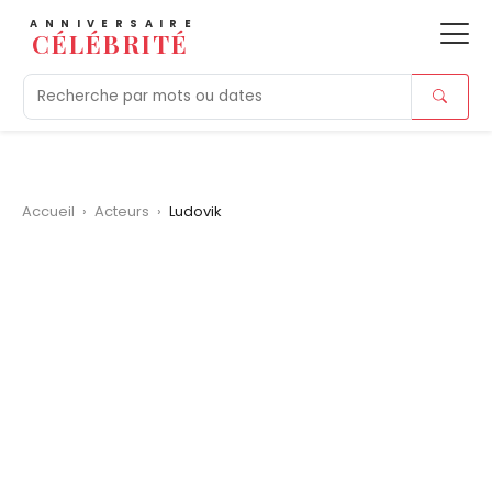
ANNIVERSAIRE
CÉLÉBRITÉ
Aujourd'hui
Tendances
Ajouts récents
Morts r
Accueil
›
Acteurs
›
Ludovik